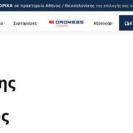
ΟΡΙΚΑ
σε πρακτορείο
Αθήνας / Θεσσαλονίκης
της επιλογής σας
σ
ια
Συρταριέρες
Αξεσουάρ
Ε
ης
ς