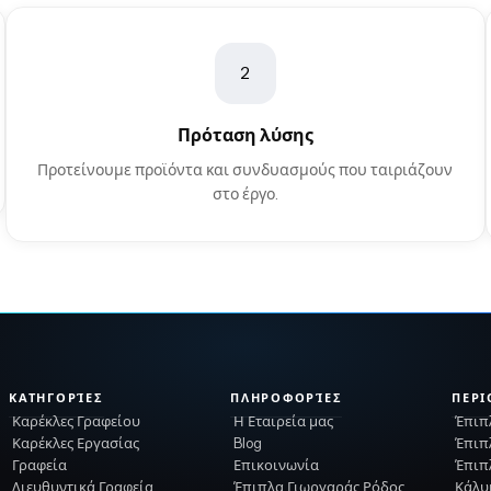
2
Πρόταση λύσης
Προτείνουμε προϊόντα και συνδυασμούς που ταιριάζουν
στο έργο.
ΚΑΤΗΓΟΡΊΕΣ
ΠΛΗΡΟΦΟΡΊΕΣ
ΠΕΡΙ
Καρέκλες Γραφείου
Η Εταιρεία μας
Έπιπ
Καρέκλες Εργασίας
Blog
Έπιπ
Γραφεία
Επικοινωνία
Έπιπ
Διευθυντικά Γραφεία
Έπιπλα Γιωργαράς Ρόδος
Κάλυ