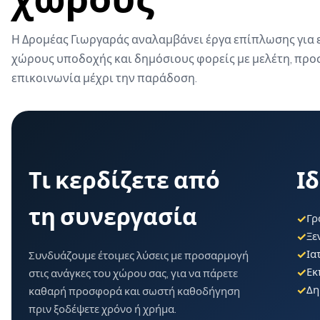
Η Δρομέας Γιωργαράς αναλαμβάνει έργα επίπλωσης για ετα
χώρους υποδοχής και δημόσιους φορείς με μελέτη, πρ
επικοινωνία μέχρι την παράδοση.
Τι κερδίζετε από
Ι
τη συνεργασία
✓
Γρ
✓
Ξε
✓
Ια
Συνδυάζουμε έτοιμες λύσεις με προσαρμογή
✓
Εκ
στις ανάγκες του χώρου σας, για να πάρετε
✓
Δη
καθαρή προσφορά και σωστή καθοδήγηση
πριν ξοδέψετε χρόνο ή χρήμα.