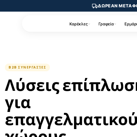
ΔΩΡΕΑΝ ΜΕΤΑΦ
Καρέκλες
Γραφεία
Ερμάρ
Skip
to
content
B2B ΣΥΝΕΡΓΑΣΊΕΣ
Λύσεις επίπλωσ
για
επαγγελματικού
χώρους