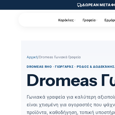
ΔΩΡΕΑΝ ΜΕΤΑΦ
Καρέκλες
Γραφεία
Ερμάρ
Skip
to
content
Αρχική
/
Dromeas Γωνιακά Γραφεία
DROMEAS RHO · ΓΙΩΡΓΑΡΆΣ · ΡΌΔΟΣ & ΔΩΔΕΚΆΝΗΣ
Dromeas Γ
Γωνιακά γραφεία για καλύτερη αξιοποί
είναι χτισμένη για αγοραστές που ψάχ
προϊόντα, καθοδήγηση, τοπική υποστήρ