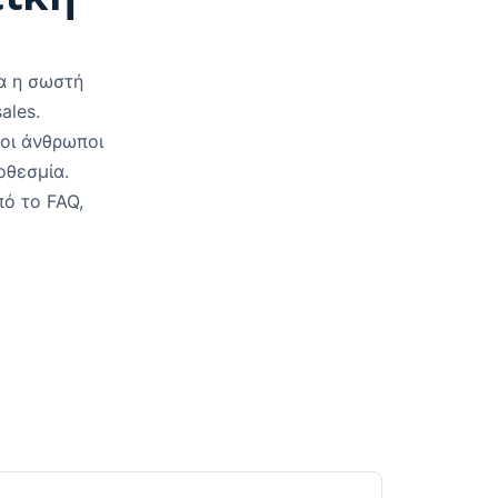
α η σωστή
ales.
σοι άνθρωποι
οθεσμία.
πό το FAQ,