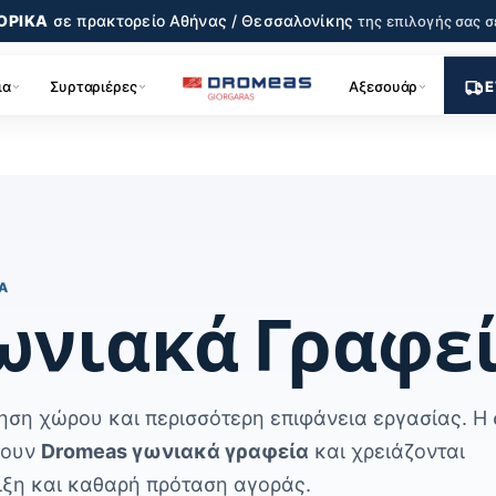
ΟΡΙΚΑ
σε πρακτορείο
Αθήνας / Θεσσαλονίκης
της επιλογής σας
σ
ια
Συρταριέρες
Αξεσουάρ
Ε
Α
ωνιακά Γραφε
ηση χώρου και περισσότερη επιφάνεια εργασίας. Η 
νουν
Dromeas γωνιακά γραφεία
και χρειάζονται
ιξη και καθαρή πρόταση αγοράς.