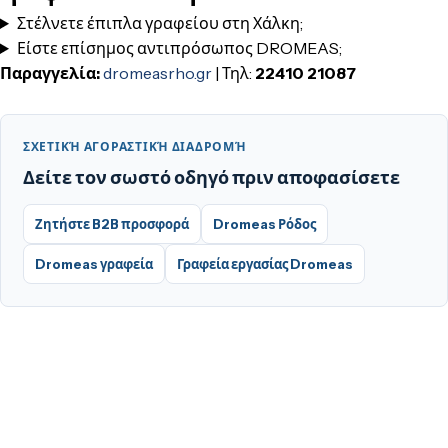
Στέλνετε έπιπλα γραφείου στη Χάλκη;
Είστε επίσημος αντιπρόσωπος DROMEAS;
Παραγγελία:
dromeasrho.gr
| Τηλ:
22410 21087
ΣΧΕΤΙΚΉ ΑΓΟΡΑΣΤΙΚΉ ΔΙΑΔΡΟΜΉ
Δείτε τον σωστό οδηγό πριν αποφασίσετε
Ζητήστε B2B προσφορά
Dromeas Ρόδος
Dromeas γραφεία
Γραφεία εργασίας Dromeas