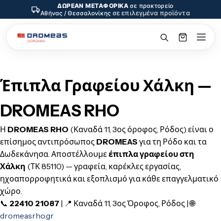
ΔΩΡΕΑΝ ΜΕΤΑΦΟΡΙΚΑ
σε πρακτορείο
σε επιλεγμένα προϊόντα
Αθήνας / Θεσσαλονίκης
Έπιπλα Γραφείου Χάλκη —
DROMEAS RHO
Η
DROMEAS RHO
(Καναδά 11, 3ος όροφος, Ρόδος) είναι ο
επίσημος αντιπρόσωπος
DROMEAS
για τη Ρόδο και τα
Δωδεκάνησα. Αποστέλλουμε
έπιπλα γραφείου στη
Χάλκη
(ΤΚ 85110) — γραφεία, καρέκλες εργασίας,
ηχοαπορροφητικά και εξοπλισμό για κάθε επαγγελματικό
χώρο.
📞
22410 21087
| 📍 Καναδά 11, 3ος Όροφος, Ρόδος | 🌐
dromeasrho.gr