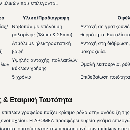
 υλικών που επιλέγονται.
κό
Υλικό/Προδιαγραφή
Οφέ
ίας/
Νοβοπάν με επένδυση
Αντοχή σε γρατζουνιέ
μελαμίνης (18mm & 25mm)
θερμότητα. Ευκολία κ
Ατσάλι με ηλεκτροστατική
Αντοχή στη διάβρωση,
ί)
βαφή
μακροζωία.
Υψηλής αντοχής, πολλαπλών
κλών
Ομαλή λειτουργία, ρύθ
κύκλων χρήσης
5 χρόνια
Επιβεβαίωση ποιότητα
 & Εταιρική Ταυτότητα
επίπλων γραφείου παίζει κρίσιμο ρόλο στην ανάδειξη της
ξενοδοχείου. Η ΔΡΟΜΕΑ προσφέρει ευρεία γκάμα επιλογώ
ίσματα, επιτρέποντας την προσαρμογή των επίπλων στις 