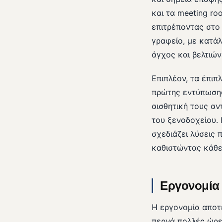
και τα meeting r
επιτρέποντας στο
γραφείο, με κατά
άγχος και βελτιώ
Επιπλέον, τα έπιπ
πρώτης εντύπωσης 
αισθητική τους αν
του ξενοδοχείου. 
σχεδιάζει λύσεις 
καθιστώντας κάθε
Εργονομία 
Η εργονομία αποτε
περνά πολλές ώρε