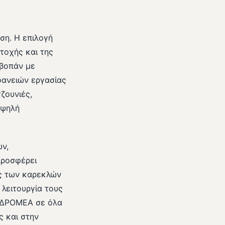
ση. Η επιλογή
ντοχής και της
οβοπάν με
φανειών εργασίας
ζουνιές,
υψηλή
ών,
προσφέρει
ης των καρεκλών
 λειτουργία τους
η ΔΡΟΜΕΑ σε όλα
ς και στην