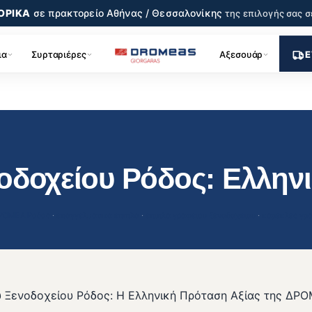
ΟΡΙΚΑ
σε πρακτορείο
Αθήνας / Θεσσαλονίκης
της επιλογής σας
σ
ια
Συρταριέρες
Αξεσουάρ
Ε
οδοχείου Ρόδος: Ελλην
ΡΟΜΕΑ Ροδος
 · 
επαγγελματικα επιπλα
 · 
επιπλα γραφειου ξενοδοχειου
 · 
καρεκλες γρ
υ Ξενοδοχείου Ρόδος: Η Ελληνική Πρόταση Αξίας της ΔΡ