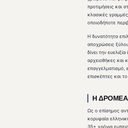
προτιμήσεις και σ
κλασικές γραμμές
οποιοδήποτε περι
Η δυνατότητα επι
αποχρώσεις ξύλου 
δίνει την ευελιξί
αρχειοθήκες και 
επαγγελματισμό, ε
επισκέπτες και τ
Η ΔΡΟΜΕΑ 
Ως ο επίσημος αν
κορυφαία ελληνικ
35+ χρόνια εμπει