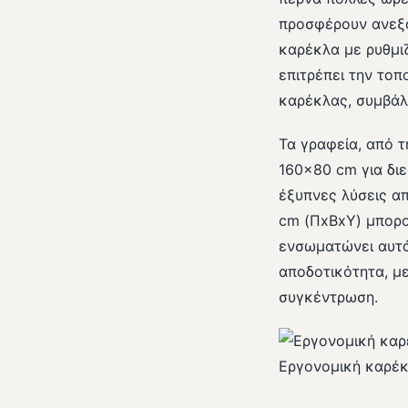
προσφέρουν ανεξά
καρέκλα με ρυθμι
επιτρέπει την το
καρέκλας, συμβάλ
Τα γραφεία, από 
160×80 cm για διε
έξυπνες λύσεις α
cm (ΠxΒxΥ) μπορο
ενσωματώνει αυτά 
αποδοτικότητα, μ
συγκέντρωση.
Εργονομική καρέκ