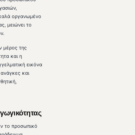
γασιών,
α καλά οργανωμένο
ς, μειώνει το
ν.
ν μέρος της
ητα και η
γγελματική εικόνα
 ανάγκες και
θητική,
αγωγικότητας
αν το προσωπικό
αράδειγμα,