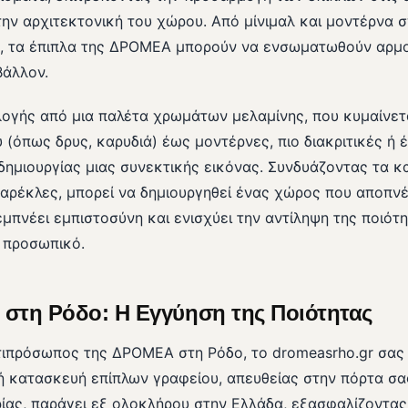
την αρχιτεκτονική του χώρου. Από μίνιμαλ και μοντέρνα σ
, τα έπιπλα της ΔΡΟΜΕΑ μπορούν να ενσωματωθούν αρμο
βάλλον.
λογής από μια παλέτα χρωμάτων μελαμίνης, που κυμαίνετ
(όπως δρυς, καρυδιά) έως μοντέρνες, πιο διακριτικές ή 
α δημιουργίας μιας συνεκτικής εικόνας. Συνδυάζοντας τα 
καρέκλες, μπορεί να δημιουργηθεί ένας χώρος που αποπνέ
μπνέει εμπιστοσύνη και ενισχύει την αντίληψη της ποιότ
ο προσωπικό.
στη Ρόδο: Η Εγγύηση της Ποιότητας
τιπρόσωπος της ΔΡΟΜΕΑ στη Ρόδο, το dromeasrho.gr σας 
ή κατασκευή επίπλων γραφείου, απευθείας στην πόρτα σ
ρίας, παράγει εξ ολοκλήρου στην Ελλάδα, εξασφαλίζοντα