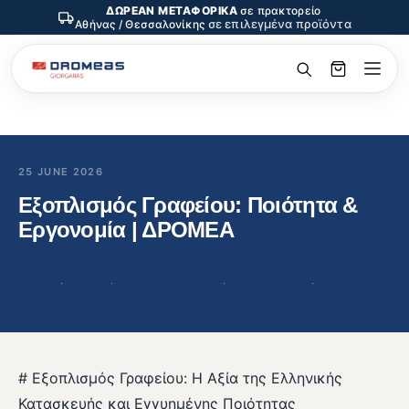
ΔΩΡΕΑΝ ΜΕΤΑΦΟΡΙΚΑ
σε πρακτορείο
σε επιλεγμένα προϊόντα
Αθήνας / Θεσσαλονίκης
25 JUNE 2026
Εξοπλισμός Γραφείου: Ποιότητα &
Εργονομία | ΔΡΟΜΕΑ
Άρθρα
γραφεία
 · 
ΔΡΟΜΕΑ
 · 
εξοπλισμός γραφείου
 · 
έπιπλα γραφείου
 · 
εργονομικές
καρέκλες
# Εξοπλισμός Γραφείου: Η Αξία της Ελληνικής
Κατασκευής και Εγγυημένης Ποιότητας