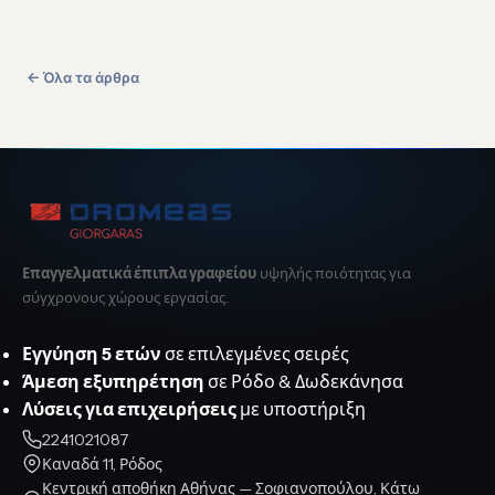
← Όλα τα άρθρα
Επαγγελματικά έπιπλα γραφείου
υψηλής ποιότητας για
σύγχρονους χώρους εργασίας.
Εγγύηση 5 ετών
σε επιλεγμένες σειρές
Άμεση εξυπηρέτηση
σε Ρόδο & Δωδεκάνησα
Λύσεις για επιχειρήσεις
με υποστήριξη
2241021087
Καναδά 11, Ρόδος
Κεντρική αποθήκη Αθήνας — Σοφιανοπούλου, Κάτω