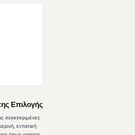
της Επιλογής
ις συγκεκριμένες
ερινή, εντατική
τητα όπως gaming