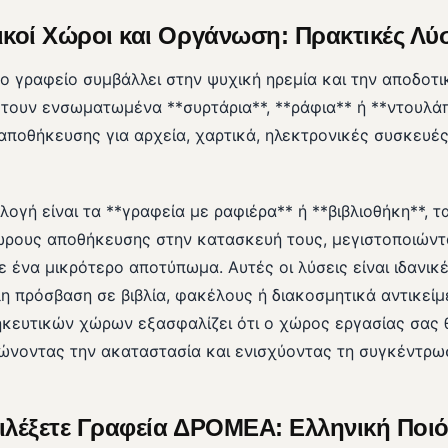
κοί Χώροι και Οργάνωση: Πρακτικές Λύσ
 γραφείο συμβάλλει στην ψυχική ηρεμία και την αποδοτι
έτουν ενσωματωμένα **συρτάρια**, **ράφια** ή **ντουλά
αποθήκευσης για αρχεία, χαρτικά, ηλεκτρονικές συσκευές
λογή είναι τα **γραφεία με ραφιέρα** ή **βιβλιοθήκη**, τ
ους αποθήκευσης στην κατασκευή τους, μεγιστοποιώντ
ε ένα μικρότερο αποτύπωμα. Αυτές οι λύσεις είναι ιδανικ
η πρόσβαση σε βιβλία, φακέλους ή διακοσμητικά αντικεί
κευτικών χώρων εξασφαλίζει ότι ο χώρος εργασίας σας 
ώνοντας την ακαταστασία και ενισχύοντας τη συγκέντρω
πιλέξετε Γραφεία ΔΡΟΜΕΑ: Ελληνική Ποι