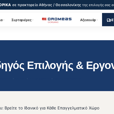
ΟΡΙΚΑ
σε πρακτορείο
Αθήνας / Θεσσαλονίκης
της επιλογής σας
σ
ια
Συρταριέρες
Αξεσουάρ
Ε
δηγός Επιλογής & Εργο
 γραφείου
 · 
ΔΡΟΜΕΑ
 · 
έπιπλα γραφείου
 · 
εργονομικά γραφεία
υ: Βρείτε το Ιδανικό για Κάθε Επαγγελματικό Χώρο