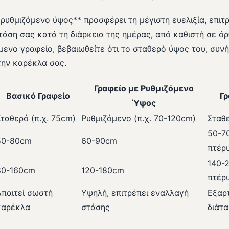
ρυθμιζόμενο ύψος** προσφέρει τη μέγιστη ευελιξία, επιτ
άση σας κατά τη διάρκεια της ημέρας, από καθιστή σε όρ
μενο γραφείο, βεβαιωθείτε ότι το σταθερό ύψος του, συν
την καρέκλα σας.
Γραφείο με Ρυθμιζόμενο
Βασικό Γραφείο
Γρ
Ύψος
Σταθερό (π.χ. 75cm)
Ρυθμιζόμενο (π.χ. 70-120cm)
Σταθε
50-7
50-80cm
60-90cm
πτέρ
140-
80-160cm
120-180cm
πτέρ
Απαιτεί σωστή
Υψηλή, επιτρέπει εναλλαγή
Εξαρ
καρέκλα
στάσης
διάτ