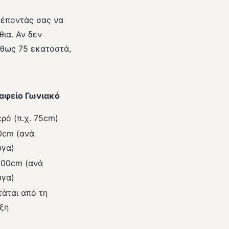
ρέποντάς σας να
θια. Αν δεν
ήθως 75 εκατοστά,
αφείο Γωνιακό
ρό (π.χ. 75cm)
0cm (ανά
υγα)
200cm (ανά
υγα)
τάται από τη
αξη