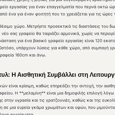
αφείο εργασίας για έναν επαγγελματία που περνά οκτώ ώ
 από ένα για έναν φοιτητή που το χρειάζεται για τις ώρε
θέσιμο χώρο. Μετρήστε προσεκτικά τις διαστάσεις του δω
 νέο σας γραφείο θα ταιριάζει αρμονικά, χωρίς να περιορίζ
ιάσταση για ένα βασικό γραφείο εργασίας είναι 120 εκατ
Ωστόσο, υπάρχουν λύσεις για κάθε χώρο, από συμπαγή γ
ραφεία 160cm και άνω.
Στυλ: Η Αισθητική Συμβάλλει στη Λειτουργ
κών είναι κρίσιμη, καθώς επηρεάζει την αντοχή, την αισθη
φείου. Η **μελαμίνη** είναι μια δημοφιλής επιλογή λόγω
ς στην υγρασία και τις γρατζουνιές, καθώς και της ευκο
ιμη σε μια ευρεία γκάμα χρωμάτων και υφών, που μιμούντα
ρνα φινιρίσματα.