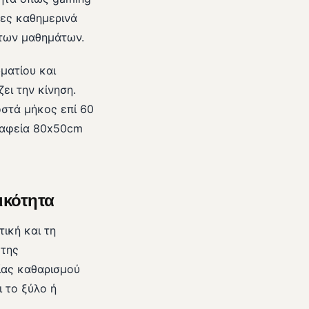
ρες καθημερινά
ς των μαθημάτων.
ματίου και
ει την κίνηση.
οστά μήκος επί 60
ραφεία 80x50cm
ικότητα
τική και τη
 της
λίας καθαρισμού
ι το ξύλο ή