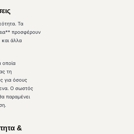
εις
κότητα. Τα
πια** προσφέρουν
 και άλλα
α οποία
ας τη
ές για όσους
μενα. Ο σωστός
θα παραμένει
ση.
ότητα &