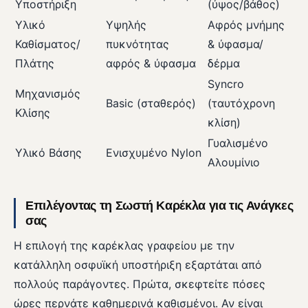
Υποστήριξη
(ύψος/βάθος)
Υλικό
Υψηλής
Αφρός μνήμης
Καθίσματος/
πυκνότητας
& ύφασμα/
Πλάτης
αφρός & ύφασμα
δέρμα
Syncro
Μηχανισμός
Basic (σταθερός)
(ταυτόχρονη
Κλίσης
κλίση)
Γυαλισμένο
Υλικό Βάσης
Ενισχυμένο Nylon
Αλουμίνιο
Επιλέγοντας τη Σωστή Καρέκλα για τις Ανάγκες
σας
Η επιλογή της καρέκλας γραφείου με την
κατάλληλη οσφυϊκή υποστήριξη εξαρτάται από
πολλούς παράγοντες. Πρώτα, σκεφτείτε πόσες
ώρες περνάτε καθημερινά καθισμένοι. Αν είναι