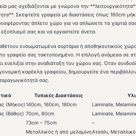
εία μας σχεδιάζονται με γνώμονα την **λειτουργικότητα*
ητα**. Σκεφτείτε γραφεία με διαστάσεις όπως 160cm μή
ροσφέροντας άπλετο χώρο για να απλώσετε τα χαρτιά σας
εξοπλισμό σας και να εργαστείτε άνετα.
αθέτουν ενσωματωμένα συρτάρια ή αποθηκευτικούς χώρ
 το γραφείο σας τακτοποιημένο. Η επιλογή ανάμεσα σε σ
ι ευελιξία στην αναδιάταξη του χώρου σας. Όταν συνδυά
γονομική καρέκλα γραφείου, δημιουργείτε ένα περιβάλλον
 παραγωγικότητά σας.
τικό
Τυπικές Διαστάσεις
Υλ
ας (Μήκος)
140cm, 160cm, 180cm
Laminate, Melamin
ας (Βάθος)
70cm, 80cm
Laminate, Melamin
73cm – 75cm
–
Μεταλλικός ή από μελαμίνη
Ατσάλι, Μεταλλικό