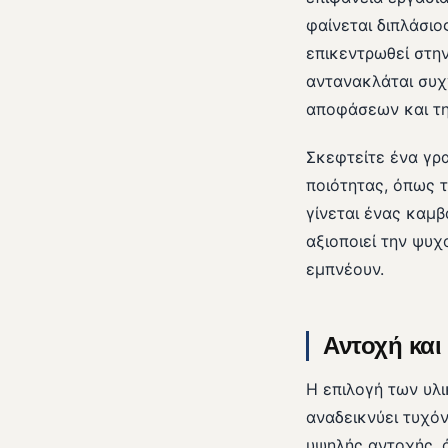
φαίνεται διπλάσι
επικεντρωθεί στη
αντανακλάται συχ
αποφάσεων και τη
Σκεφτείτε ένα γρ
ποιότητας, όπως τ
γίνεται ένας καμβ
αξιοποιεί την ψυ
εμπνέουν.
Αντοχή και
Η επιλογή των υλι
αναδεικνύει τυχό
υψηλής αντοχής, ό