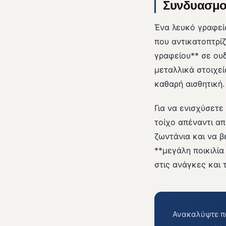
Συνδυασμοί
Ένα λευκό γραφείο
που αντικατοπτρί
γραφείου** σε ου
μεταλλικά στοιχε
καθαρή αισθητική.
Για να ενισχύσετ
τοίχο απέναντι α
ζωντάνια και να β
**μεγάλη ποικιλία
στις ανάγκες και 
Ανακαλύψτε πώ