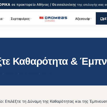
ΟΡΙΚΑ
σε πρακτορείο
Αθήνας / Θεσσαλονίκης
της επιλογής σας
σ
ια
Συρταριέρες
Αξεσουάρ
Ε
έξτε Καθαρότητα & Έμπ
ου
 · 
εργονομία
 · 
λευκό γραφείο
 · 
ποιότητα
ίο: Επιλέξτε τη Δύναμη της Καθαρότητας και της Έμπνευσ