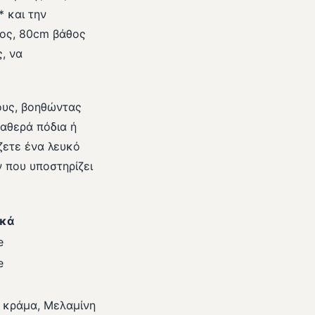
* και την
κος, 80cm βάθος
, να
ους, βοηθώντας
ταθερά πόδια ή
ζετε ένα λευκό
 που υποστηρίζει
ικά
e
e
 κράμα, Μελαμίνη