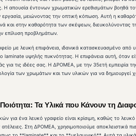
ος. Η απουσία έντονων χρωματικών ερεθισμάτων βοηθά τ
ν εργασία, μειώνοντας την οπτική κόπωση. Αυτή η καθαρ
νά και στην καθαρότητα των σκέψεων, διευκολύνοντας τ
ν επίλυση προβλημάτων.
αφείο με λευκή επιφάνεια, ιδανικά κατασκευασμένο από 
ο laminate υψηλής πυκνότητας. Η επιφάνεια αυτή, όταν εί
άς για τις ιδέες σας. Η ΔΡΟΜΕΑ, με την 35ετή εμπειρία τη
χολογία των χρωμάτων και των υλικών για να δημιουργεί 
 Ποιότητα: Τα Υλικά που Κάνουν τη Διαφ
κών για ένα λευκό γραφείο είναι κρίσιμη, καθώς το λευκ
ν ατέλειες. Στη ΔΡΟΜΕΑ, χρησιμοποιούμε αποκλειστικά πι
πως το **laminate** και το **μελαμινικό**. Αυτά τα υλι