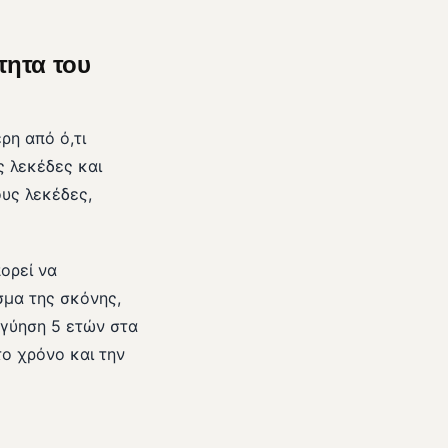
τητα του
ρη από ό,τι
ς λεκέδες και
ους λεκέδες,
ορεί να
σμα της σκόνης,
γγύηση 5 ετών στα
ο χρόνο και την