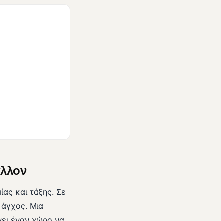
άλλον
ίας και τάξης. Σε
 άγχος. Μια
νει έναν χώρο να