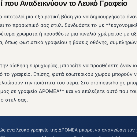
 που Αναδεικνύουν το Λευκό Γραφείο
 αποτελεί μια εξαιρετική βάση για να δημιουργήσετε έν
ζει το προσωπικό σας στυλ. Συνδυάστε το με **εργονομικ
δέτερα χρώματα ή προσθέστε μια πινελιά χρώματος με αξ
ία, όπως φωτιστικά γραφείου ή βάσεις οθόνης, συμπληρώ
ε την αίσθηση ευρυχωρίας, μπορείτε να προσθέσετε έναν 
πό το γραφείο. Επίσης, φυτά εσωτερικού χώρου μπορούν 
ελτιώσουν την ποιότητα του αέρα. Στο dromeasrho.gr, μπορ
 μας σε γραφεία ΔΡΟΜΕΑ** και να επιλέξετε αυτό που ται
το στυλ σας.
ς ένα λευκό γραφείο της ΔΡΟΜΕΑ μπορεί να ανανεώσει τον