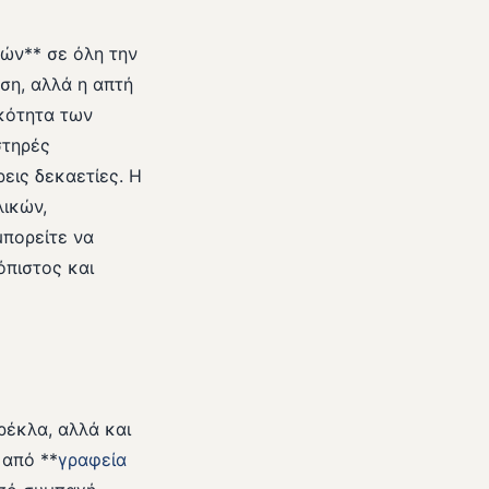
ών** σε όλη την
ση, αλλά η απτή
ικότητα των
στηρές
εις δεκαετίες. Η
λικών,
μπορείτε να
όπιστος και
ρέκλα, αλλά και
 από **
γραφεία