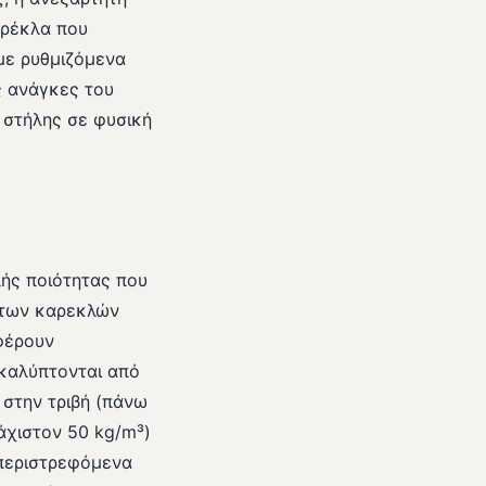
καρέκλα που
 με ρυθμιζόμενα
ς ανάγκες του
 στήλης σε φυσική
ής ποιότητας που
 των καρεκλών
σφέρουν
 καλύπτονται από
 στην τριβή (πάνω
άχιστον 50 kg/m³)
 περιστρεφόμενα