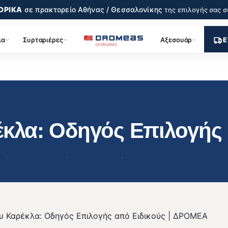
ΟΡΙΚΑ
σε πρακτορείο
Αθήνας / Θεσσαλονίκης
της επιλογής σας
σ
ια
Συρταριέρες
Αξεσουάρ
Ε
έκλα: Οδηγός Επιλογής
ου
 · 
εργονομική καρέκλα
 · 
καρέκλα γραφείου
 · 
πακέτο γραφείου
υ Καρέκλα: Οδηγός Επιλογής από Ειδικούς | ΔΡΟΜΕΑ