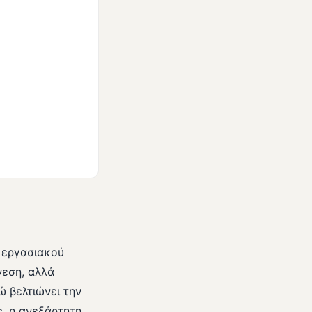
ς εργασιακού
νεση, αλλά
ώ βελτιώνει την
, η ανεξάρτητη