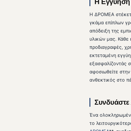
Η Εγγύηση 
Η ΔΡΟΜΕΑ στέκετα
γκάμα επίπλων γρα
απόδειξη της εμπ
υλικών μας. Κάθε 
προδιαγραφές, χρ
εκτεταμένη εγγύη
εξασφαλίζοντάς σα
αφοσιωθείτε στην 
ανθεκτικός στο π
Συνδυάστε 
Ένα ολοκληρωμένο
το λειτουργικότερ