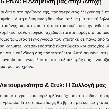
5 Ετών: Η Δέσμευσή μας στην Αντοχή
ι δίπλα στα προϊόντα της, προσφέροντας **εγγύηση 5 ετ
φείου. Αυτή η δέσμευση δεν είναι απλώς μια τυπική δήλω
ιστοσύνης μας στην ποιότητα κατασκευής και την ανθεκτ
καρέκλα, κάθε γραφείο, σχεδιάζεται και παράγεται με αυ
ησιμοποιώντας τεχνογνωσία που χτίστηκε σε πάνω από τρ
ση καλύπτει κατασκευαστικά ελαττώματα και αστοχίες υ
ς ότι η επένδυσή σας προστατεύεται. Αυτό σημαίνει ότι 
εργασία σας, γνωρίζοντας ότι ο εξοπλισμός σας είναι αξι
έρασμα του χρόνου.
Λειτουργικότητα & Στυλ: Η Συλλογή μας
 πακέτο γραφείου περιλαμβάνει όχι μόνο την ιδανική κα
ο γραφείο. Στο dromeasrho.gr, θα βρείτε μια ευρεία γκάμα