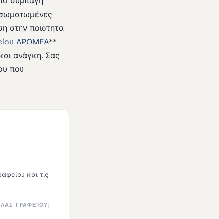
Από συμπαγή
ενσωματωμένες
ση στην ποιότητα
είου ΔΡΟΜΕΑ
**
και ανάγκη. Σας
ου που
αφείου και τις
ΚΛΑΣ ΓΡΑΦΕΊΟΥ;