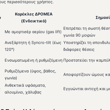
 τους περισσότερους χρήστες.
Καρέκλες ΔΡΟΜΕΑ
ό
Σημασί
(Ενδεικτικά)
Επιτρέπει τη σωστή θέσ
Με αμορτισέρ αερίου (gas lift)
γωνία 90 μοιρών
Ανεξάρτητη ή Syncro-tilt (έως
Υποστηρίζει τη σπονδυλ
120°)
διάφορες θέσεις
Ενσωματωμένη ή ρυθμιζόμενη
Προστατεύει την καμπύλ
Ρυθμιζόμενα (ύψος, βάθος,
Αποφορτίζουν ώμους κα
γωνία)
Ανθεκτικά υφάσματα,
ς
Εγγυώνται αντοχή και 
αλουμίνιο, χάλυβας