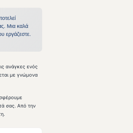
ποτελεί
ας. Μια καλά
ου εργάζεστε.
τις ανάγκες ενός
εται με γνώμονα
οσφέρουμε
τά σας. Από την
η.