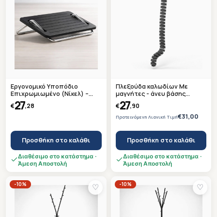
Εργονομικό Υποπόδιο
Πλεξούδα καλωδίων Με
Επιχρωμιωμένο (Νίκελ) –
μαγνήτες - άνευ βάσης
Ετοιμοπαράδοτο
Μαύρη
27
27
€
,28
€
,90
€31,00
Προτεινόμενη Λιανική Τιμή
Προσθήκη στο καλάθι
Προσθήκη στο καλάθι
Διαθέσιμο στο κατάστημα ·
Διαθέσιμο στο κατάστημα ·
Άμεση Αποστολή
Άμεση Αποστολή
-10%
-10%
♡
♡