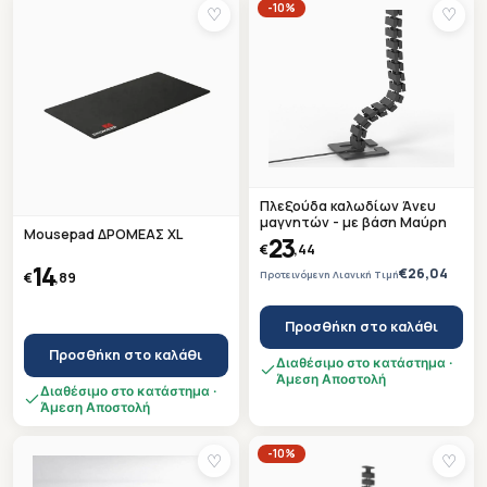
-10%
♡
♡
Πλεξούδα καλωδίων Άνευ
μαγνητών - με βάση Μαύρη
Mousepad ΔΡΟΜΕΑΣ XL
23
€
,44
14
€26,04
Προτεινόμενη Λιανική Τιμή
€
,89
Προσθήκη στο καλάθι
Προσθήκη στο καλάθι
Διαθέσιμο στο κατάστημα ·
Άμεση Αποστολή
Διαθέσιμο στο κατάστημα ·
Άμεση Αποστολή
-10%
♡
♡