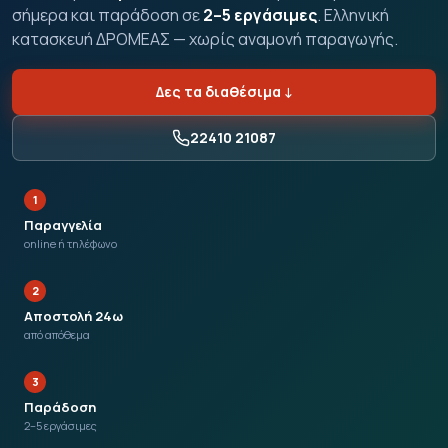
σήμερα και παράδοση σε
2–5 εργάσιμες
. Ελληνική
κατασκευή ΔΡΟΜΕΑΣ — χωρίς αναμονή παραγωγής.
Δες τα διαθέσιμα
↓
22410 21087
1
Παραγγελία
online ή τηλέφωνο
2
Αποστολή 24ω
από απόθεμα
3
Παράδοση
2–5 εργάσιμες