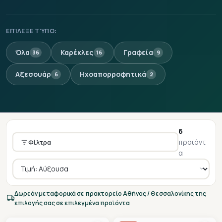
ΕΠΊΛΕΞΕ ΤΎΠΟ:
Όλα
Καρέκλες
Γραφεία
36
16
9
Αξεσουάρ
Ηχοαπορροφητικά
6
2
6
προϊόντ
Φίλτρα
α
Δωρεάν μεταφορικά σε πρακτορείο Αθήνας / Θεσσαλονίκης της
επιλογής σας σε επιλεγμένα προϊόντα