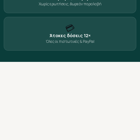
Χωρίς ερωτήσεις, δωρεάν παραλαβή
💳
Άτοκες δόσεις 12×
Όλες οι πιστωτικές & PayPal