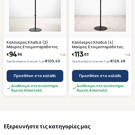
Καλόγερος Κλαδιά (2)
Καλόγερος Κλαδιά (4)
Μαύρος Ετοιμοπαράδοτος
Μαύρος Ετοιμοπαράδοτος
94
113
€
,86
€
,83
ή σε 4 άτοκες δόσεις των
23,72 €
ή σε 4 
€105,40
€126,48
Προτεινόμενη Λιανική Τιμή
Προτεινόμενη Λιανική Τιμή
Προσθήκη στο καλάθι
Προσθήκη στο καλάθι
Διαθέσιμο στο κατάστημα ·
Διαθέσιμο στο κατάστημα ·
Άμεση Αποστολή
Άμεση Αποστολή
Εξερευνήστε τις κατηγορίες μας