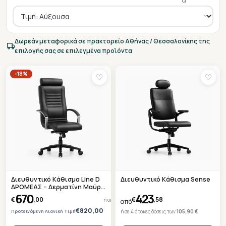
Δωρεάν μεταφορικά σε πρακτορείο Αθήνας / Θεσσαλονίκης της
επιλογής σας σε επιλεγμένα προϊόντα
-18%
♡
♡
Διευθυντικό Κάθισμα Line D
Διευθυντικό Κάθισμα Sense
ΔΡΟΜΕΑΣ – Δερματίνη Μαύρη
– Ετοιμοπαράδοτο
670
423
€
,00
€
,58
ή σε 4 άτοκες δόσεις των
167,50 €
από
€820,00
Προτεινόμενη Λιανική Τιμή
ή σε 4 άτοκες δόσεις των
105,90 €