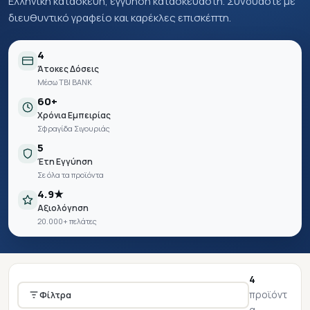
Ελληνική κατασκευή, εγγύηση κατασκευαστή. Συνδυάστε με
διευθυντικό γραφείο και καρέκλες επισκέπτη.
4
Άτοκες Δόσεις
Μέσω TBI BANK
60+
Χρόνια Εμπειρίας
Σφραγίδα Σιγουριάς
5
Έτη Εγγύηση
Σε όλα τα προϊόντα
4.9★
Αξιολόγηση
20.000+ πελάτες
4
προϊόντ
Φίλτρα
α