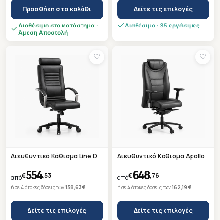
Προσθήκη στο καλάθι
Δείτε τις επιλογές
This
Διαθέσιμο στο κατάστημα ·
Διαθέσιμο · 35 εργάσιμες
Άμεση Αποστολή
product
has
♡
♡
multiple
variants.
The
options
may
be
chosen
on
Διευθυντικό Κάθισμα Line D
Διευθυντικό Κάθισμα Apollo
the
product
554
648
€
,53
€
,76
από
από
page
ή σε 4 άτοκες δόσεις των
138,63 €
ή σε 4 άτοκες δόσεις των
162,19 €
Δείτε τις επιλογές
Δείτε τις επιλογές