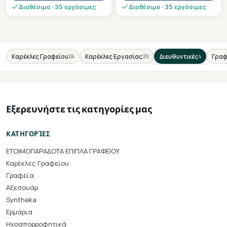
This
This
Διαθέσιμο · 35 εργάσιμες
Διαθέσιμο · 35 εργάσιμες
product
product
has
has
multiple
multiple
variants.
variants.
24
20
4
Καρέκλες Γραφείου
Καρέκλες Εργασίας
Διευθυντικές
Γραφ
The
The
options
options
may
may
be
be
Εξερευνήστε τις κατηγορίες μας
chosen
chosen
on
on
ΚΑΤΗΓΟΡΊΕΣ
the
the
ΕΤΟΙΜΟΠΑΡΑΔΟΤΑ ΕΠΙΠΛΑ ΓΡΑΦΕΙΟΥ
product
product
Καρέκλες Γραφείου
page
page
Γραφεία
Αξεσουάρ
Syntheka
Ερμάρια
Ηχοαπορροφητικά