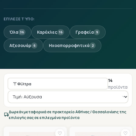
ΕΠΊΛΕΞΕ ΤΎΠΟ:
Όλα
Καρέκλες
Γραφεία
36
16
9
Αξεσουάρ
Ηχοαπορροφητικά
6
2
14
Φίλτρα
προϊόντα
Δωρεάν μεταφορικά σε πρακτορείο Αθήνας / Θεσσαλονίκης της
επιλογής σας σε επιλεγμένα προϊόντα
♡
♡