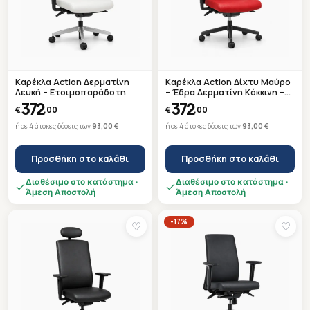
Καρέκλα Action Δερματίνη
Καρέκλα Action Δίχτυ Μαύρο
Λευκή – Ετοιμοπαράδοτη
– Έδρα Δερματίνη Κόκκινη –
Συρόμενη Έδρα –
372
372
€
,00
€
,00
Ετοιμοπαράδοτη
ή σε 4 άτοκες δόσεις των
93,00 €
ή σε 4 άτοκες δόσεις των
93,00 €
Προσθήκη στο καλάθι
Προσθήκη στο καλάθι
Διαθέσιμο στο κατάστημα ·
Διαθέσιμο στο κατάστημα ·
Άμεση Αποστολή
Άμεση Αποστολή
-17%
♡
♡