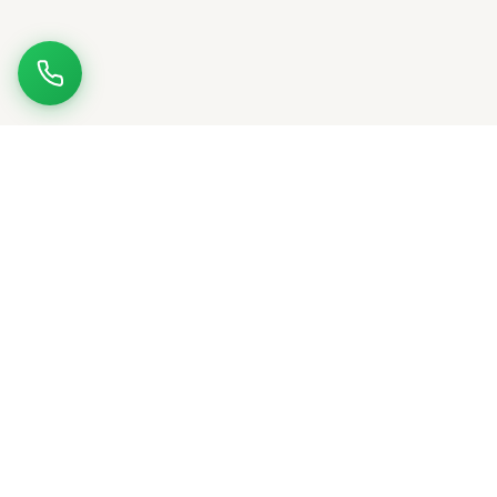
ΚΑΡΈΚΛΕΣ
Καρέκλες Γραφείου
ΓΡΑΦΕΊΑ
Επαγγελματικά έπιπλα γραφείου
υψηλής ποιότητας για
Καρέκλες Εργασίας
σύγχρονους χώρους εργασίας.
Γραφεία
ΕΡΜΆΡΙΑ
Διευθυντικές
Εγγύηση 5 ετών
σε επιλεγμένες σειρές