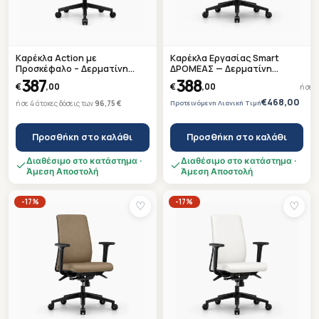
Καρέκλα Action με
Καρέκλα Εργασίας Smart
Προσκέφαλο – Δερματίνη
ΔΡΟΜΕΑΣ — Δερματίνη
Μαύρη – Μαύρη Βάση –
Μαύρη — Μαύρη Βάση —
387
388
€
,00
€
,00
ή σε 
Ετοιμοπαράδοτη
Ετοιμοπαράδοτη
€468,00
ή σε 4 άτοκες δόσεις των
96,75 €
Προτεινόμενη Λιανική Τιμή
Προσθήκη στο καλάθι
Προσθήκη στο καλάθι
Διαθέσιμο στο κατάστημα ·
Διαθέσιμο στο κατάστημα ·
Άμεση Αποστολή
Άμεση Αποστολή
-17%
-17%
♡
♡