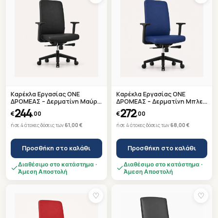
Καρέκλα Εργασίας ONE
Καρέκλα Εργασίας ONE
ΔΡΟΜΕΑΣ – Δερματίνη Μαύρη
ΔΡΟΜΕΑΣ – Δερματίνη Μπλε
N2A4 – Μαύρη Βάση –
B2A1 – Μαύρη Βάση –
244
272
€
,00
€
,00
Ετοιμοπαράδοτη
Ετοιμοπαράδοτη
ή σε 4 άτοκες δόσεις των
61,00 €
ή σε 4 άτοκες δόσεις των
68,00 €
Προσθήκη στο καλάθι
Προσθήκη στο καλάθι
Διαθέσιμο στο κατάστημα ·
Διαθέσιμο στο κατάστημα ·
Άμεση Αποστολή
Άμεση Αποστολή
♡
♡