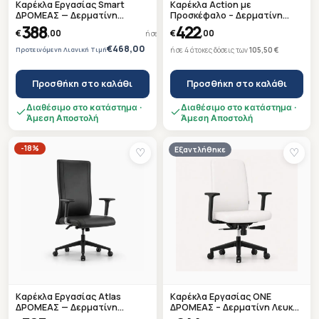
Καρέκλα Εργασίας Smart
Καρέκλα Action με
ΔΡΟΜΕΑΣ — Δερματίνη
Προσκέφαλο – Δερματίνη
Πράσινη — Μαύρη Βάση —
Μαύρη – Βάση Inox –
388
422
€
,00
€
,00
ή σε 4 άτοκες δόσεις των
97,00 €
Ετοιμοπαράδοτη
Ετοιμοπαράδοτη
€468,00
Προτεινόμενη Λιανική Τιμή
ή σε 4 άτοκες δόσεις των
105,50 €
Προσθήκη στο καλάθι
Προσθήκη στο καλάθι
Διαθέσιμο στο κατάστημα ·
Διαθέσιμο στο κατάστημα ·
Άμεση Αποστολή
Άμεση Αποστολή
-18%
Εξαντλήθηκε
♡
♡
Καρέκλα Εργασίας Atlas
Καρέκλα Εργασίας ONE
ΔΡΟΜΕΑΣ — Δερματίνη
ΔΡΟΜΕΑΣ – Δερματίνη Λευκή
Μαύρη — Μαύρη Βάση —
W2A1 – Μαύρη Βάση –