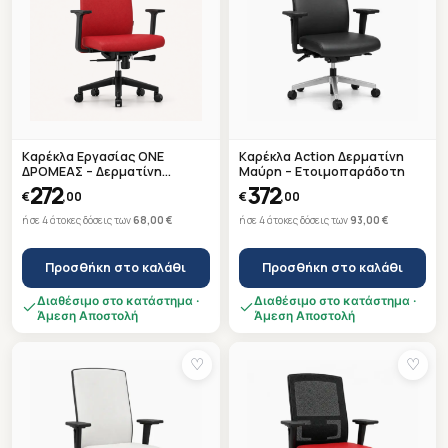
Καρέκλα Εργασίας ONE
Καρέκλα Action Δερματίνη
ΔΡΟΜΕΑΣ – Δερματίνη
Μαύρη – Ετοιμοπαράδοτη
Κόκκινη R2A4 – Μαύρη Βάση –
272
372
€
,00
€
,00
Ετοιμοπαράδοτη
ή σε 4 άτοκες δόσεις των
68,00 €
ή σε 4 άτοκες δόσεις των
93,00 €
Προσθήκη στο καλάθι
Προσθήκη στο καλάθι
Διαθέσιμο στο κατάστημα ·
Διαθέσιμο στο κατάστημα ·
Άμεση Αποστολή
Άμεση Αποστολή
♡
♡