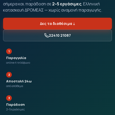
σήμερα και παράδοση σε
2–5 εργάσιμες
. Ελληνική
κατασκευή ΔΡΟΜΕΑΣ — χωρίς αναμονή παραγωγής.
Δες τα διαθέσιμα
↓
22410 21087
1
Παραγγελία
online ή τηλέφωνο
2
Αποστολή 24ω
από απόθεμα
3
Παράδοση
2–5 εργάσιμες