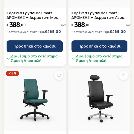
Καρέκλα Εργασίας Smart
Καρέκλα Εργασίας Smart
ΔΡΟΜΕΑΣ — Δερματίνη Μόκα
ΔΡΟΜΕΑΣ — Δερματίνη Λευκή
— Βάση Πλατινέ —
— Μαύρη Βάση —
388
388
€
,00
€
,00
ή σε 4 άτοκες δόσεις των
97,00 €
ή σε 
Ετοιμοπαράδοτη
Ετοιμοπαράδοτη
€468,00
€468,00
Προτεινόμενη Λιανική Τιμή
Προτεινόμενη Λιανική Τιμή
Προσθήκη στο καλάθι
Προσθήκη στο καλάθι
Διαθέσιμο στο κατάστημα ·
Διαθέσιμο στο κατάστημα ·
Άμεση Αποστολή
Άμεση Αποστολή
-17%
♡
♡