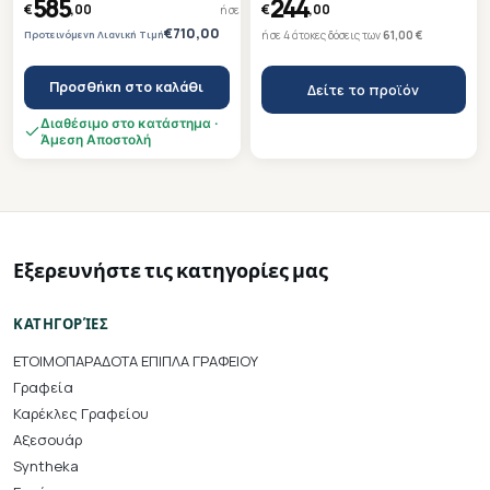
585
244
€
,00
€
,00
ή σε 4 άτοκες δόσεις των
146,25 €
Ετοιμοπαράδοτη
Ετοιμοπαράδοτη
€710,00
Προτεινόμενη Λιανική Τιμή
ή σε 4 άτοκες δόσεις των
61,00 €
Προσθήκη στο καλάθι
Δείτε το προϊόν
Διαθέσιμο στο κατάστημα ·
Άμεση Αποστολή
Εξερευνήστε τις κατηγορίες μας
ΚΑΤΗΓΟΡΊΕΣ
ΕΤΟΙΜΟΠΑΡΑΔΟΤΑ ΕΠΙΠΛΑ ΓΡΑΦΕΙΟΥ
Γραφεία
Καρέκλες Γραφείου
Αξεσουάρ
Syntheka