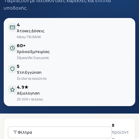
Ταιριάζουν με διευθυντικές καρέκλες και έπιπλα
υποδοχής.
4
Άτοκες Δόσεις
Μέσω TBI BANK
60+
Χρόνια Εμπειρίας
Σφραγίδα Σιγουριάς
5
Έτη Εγγύηση
Σε όλα τα προϊόντα
4.9★
Αξιολόγηση
20.000+ πελάτες
8
προϊόντ
Φίλτρα
α