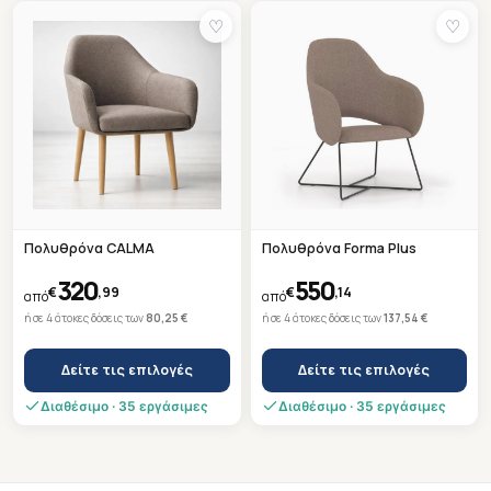
multiple
has
♡
♡
variants.
multiple
The
variants.
options
The
may
options
be
may
chosen
be
on
chosen
the
on
Πολυθρόνα CALMA
Πολυθρόνα Forma Plus
product
the
320
550
€
,99
€
,14
page
από
product
από
ή σε 4 άτοκες δόσεις των
80,25 €
ή σε 4 άτοκες δόσεις των
137,54 €
page
Δείτε τις επιλογές
Δείτε τις επιλογές
This
This
Διαθέσιμο · 35 εργάσιμες
Διαθέσιμο · 35 εργάσιμες
product
product
has
has
multiple
multiple