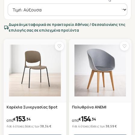
Δωρεάν μεταφορικά σε πρακτορείο Αθήνας / Θεσσαλονίκης της
επιλογής σας σε επιλεγμένα προϊόντα
♡
♡
Καρέκλα Συνεργασίας Spot
Πολυθρόνα ANEMI
153
154
€
,34
€
,34
από
από
ή σε 4 άτοκες δόσεις των
38,34 €
ή σε 4 άτοκες δόσεις των
38,59 €