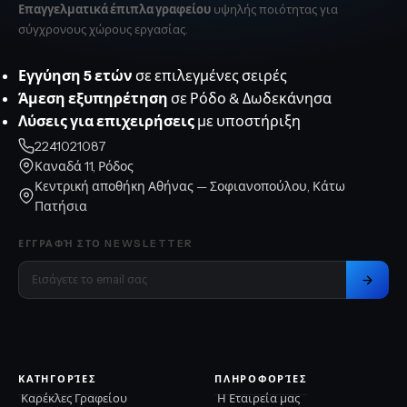
Επαγγελματικά έπιπλα γραφείου
υψηλής ποιότητας για
σύγχρονους χώρους εργασίας.
Εγγύηση 5 ετών
σε επιλεγμένες σειρές
Άμεση εξυπηρέτηση
σε Ρόδο & Δωδεκάνησα
Λύσεις για επιχειρήσεις
με υποστήριξη
2241021087
Καναδά 11, Ρόδος
Κεντρική αποθήκη Αθήνας — Σοφιανοπούλου, Κάτω
Πατήσια
ΕΓΓΡΑΦΉ ΣΤΟ NEWSLETTER
ΚΑΤΗΓΟΡΊΕΣ
ΠΛΗΡΟΦΟΡΊΕΣ
Καρέκλες Γραφείου
Η Εταιρεία μας