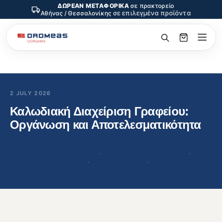
ΔΩΡΕΑΝ ΜΕΤΑΦΟΡΙΚΑ
σε πρακτορείο
σε επιλεγμένα προϊόντα
Αθήνας / Θεσσαλονίκης
2 JULY 2026
Καλωδιακή Διαχείριση Γραφείου:
Οργάνωση και Αποτελεσματικότητα
Άρθρα
tag1>καλωδιακή διαχείριση</tag1
 · 
tag2>οργάνωση γραφείου</tag2
 · 
tag3>έπιπλα γραφείου</tag3
 · 
tag4>ΔΡΟΜΕΑ</tag4
 · 
tag5>ergonomics</tag5