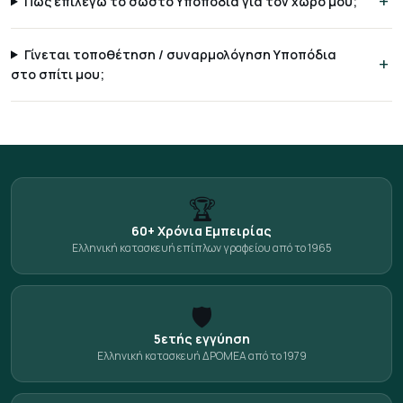
Πώς επιλέγω το σωστό Υποπόδια για τον χώρο μου;
Γίνεται τοποθέτηση / συναρμολόγηση Υποπόδια
στο σπίτι μου;
🏆
60+ Χρόνια Εμπειρίας
Ελληνική κατασκευή επίπλων γραφείου από το 1965
🛡️
5ετής εγγύηση
Ελληνική κατασκευή ΔΡΟΜΕΑ από το 1979