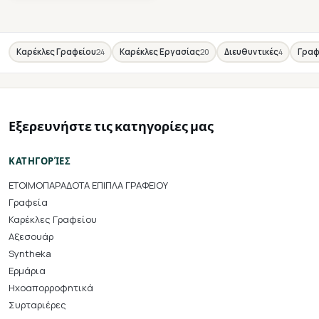
24
20
4
Καρέκλες Γραφείου
Καρέκλες Εργασίας
Διευθυντικές
Γραφ
Εξερευνήστε τις κατηγορίες μας
ΚΑΤΗΓΟΡΊΕΣ
ΕΤΟΙΜΟΠΑΡΑΔΟΤΑ ΕΠΙΠΛΑ ΓΡΑΦΕΙΟΥ
Γραφεία
Καρέκλες Γραφείου
Αξεσουάρ
Syntheka
Ερμάρια
Ηχοαπορροφητικά
Συρταριέρες