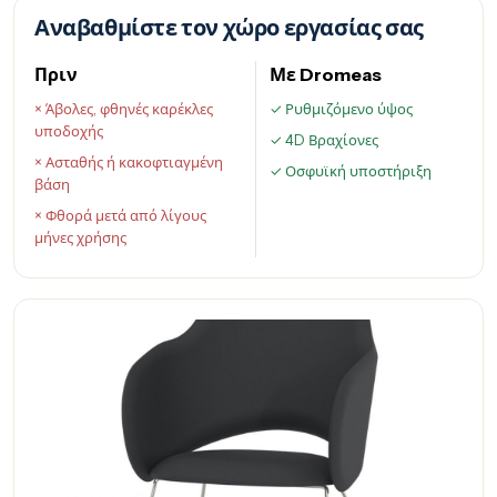
Αναβαθμίστε τον χώρο εργασίας σας
Πριν
Με Dromeas
× Άβολες, φθηνές καρέκλες
✓ Ρυθμιζόμενο ύψος
υποδοχής
✓ 4D Βραχίονες
× Ασταθής ή κακοφτιαγμένη
✓ Οσφυϊκή υποστήριξη
βάση
× Φθορά μετά από λίγους
μήνες χρήσης