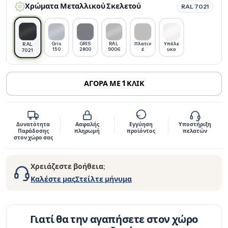
Χρώματα Μεταλλικού Σκελετού
RAL 7021
Gris
GRIS
RAL
Πλατιν
Υπόλε
RAL
150
2800
9006
έ
υκο
7021
ΑΓΟΡΑ ΜΕ 1 ΚΛΙΚ
Δυνατότητα
Ασφαλής
Εγγύηση
Υποστήριξη
Παράδοσης
πληρωμή
προϊόντος
πελατών
στον χώρο σας
Χρειάζεστε βοήθεια;
Καλέστε μας
Στείλτε μήνυμα
Γιατί θα την αγαπήσετε στον χώρο