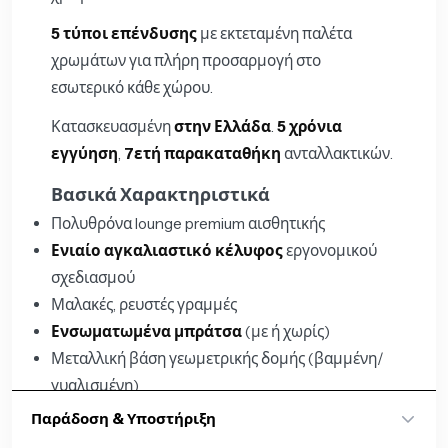
5 τύποι επένδυσης
με εκτεταμένη παλέτα
χρωμάτων για πλήρη προσαρμογή στο
εσωτερικό κάθε χώρου.
Κατασκευασμένη
στην Ελλάδα
.
5 χρόνια
εγγύηση
,
7ετή παρακαταθήκη
ανταλλακτικών.
Βασικά Χαρακτηριστικά
Πολυθρόνα lounge premium αισθητικής
Ενιαίο αγκαλιαστικό κέλυφος
εργονομικού
σχεδιασμού
Μαλακές, ρευστές γραμμές
Ενσωματωμένα μπράτσα
(με ή χωρίς)
Μεταλλική βάση γεωμετρικής δομής (βαμμένη/
γυαλισμένη)
5 τύποι επένδυσης, εκτεταμένη παλέτα
Παράδοση & Υποστήριξη
χρωμάτων