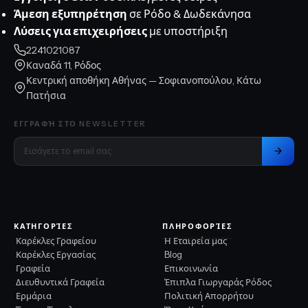
Άμεση εξυπηρέτηση
σε Ρόδο & Δωδεκάνησα
Λύσεις για επιχειρήσεις
με υποστήριξη
2241021087
Καναδά 11, Ρόδος
Κεντρική αποθήκη Αθήνας — Σοφιανοπούλου, Κάτω
Πατήσια
ΕΓΓΡΑΦΉ ΣΤΟ NEWSLETTER
ΚΑΤΗΓΟΡΊΕΣ
ΠΛΗΡΟΦΟΡΊΕΣ
Καρέκλες Γραφείου
Η Εταιρεία μας
Καρέκλες Εργασίας
Blog
Γραφεία
Επικοινωνία
Διευθυντικά Γραφεία
Έπιπλα Γιωργαράς Ρόδος
Ερμάρια
Πολιτική Απορρήτου