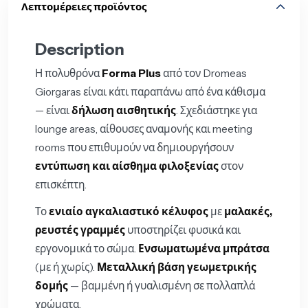
Λεπτομέρειες προϊόντος
Description
Η πολυθρόνα
Forma Plus
από τον Dromeas
Giorgaras είναι κάτι παραπάνω από ένα κάθισμα
— είναι
δήλωση αισθητικής
. Σχεδιάστηκε για
lounge areas, αίθουσες αναμονής και meeting
rooms που επιθυμούν να δημιουργήσουν
εντύπωση και αίσθημα φιλοξενίας
στον
επισκέπτη.
Το
ενιαίο αγκαλιαστικό κέλυφος
με
μαλακές,
ρευστές γραμμές
υποστηρίζει φυσικά και
εργονομικά το σώμα.
Ενσωματωμένα μπράτσα
(με ή χωρίς).
Μεταλλική βάση γεωμετρικής
δομής
— βαμμένη ή γυαλισμένη σε πολλαπλά
χρώματα.