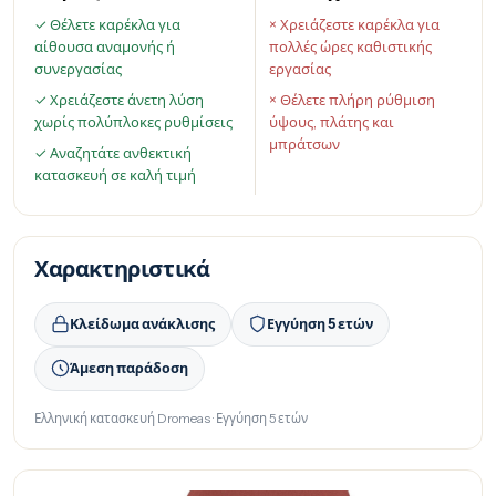
✓ Θέλετε καρέκλα για
× Χρειάζεστε καρέκλα για
αίθουσα αναμονής ή
πολλές ώρες καθιστικής
συνεργασίας
εργασίας
✓ Χρειάζεστε άνετη λύση
× Θέλετε πλήρη ρύθμιση
χωρίς πολύπλοκες ρυθμίσεις
ύψους, πλάτης και
μπράτσων
✓ Αναζητάτε ανθεκτική
κατασκευή σε καλή τιμή
Χαρακτηριστικά
Κλείδωμα ανάκλισης
Εγγύηση 5 ετών
Άμεση παράδοση
Ελληνική κατασκευή Dromeas · Εγγύηση 5 ετών