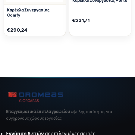
Καρέκλα Συνεργασίας Porto
Καρέκλα Συνεργασίας
Comfy
€231,71
€290,24
Επαγγελματικά έπιπλα γραφείου
υψηλής ποιότητας για
σύγχρονους χώρους εργασίας.
Εγγύηση 5 ετών
σε επιλεγμένες σειρές