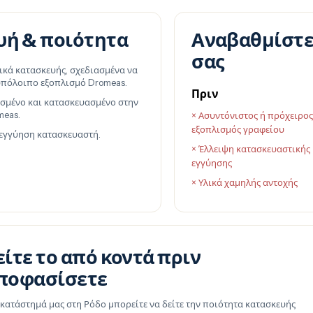
υή & ποιότητα
Αναβαθμίστε
σας
ικά κατασκευής, σχεδιασμένα να
 υπόλοιπο εξοπλισμό Dromeas.
Πριν
σμένο και κατασκευασμένο στην
meas.
× Ασυντόνιστος ή πρόχειρο
εξοπλισμός γραφείου
 εγγύηση κατασκευαστή.
× Έλλειψη κατασκευαστικής
εγγύησης
× Υλικά χαμηλής αντοχής
είτε το από κοντά πριν
ποφασίσετε
 κατάστημά μας στη Ρόδο μπορείτε να δείτε την ποιότητα κατασκευής