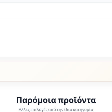
θεσιμότητα, κόστος παράδοσης και χρόνο εξυπηρέτησης της παρα
μένει δίπλα σας πριν και μετά την αγορά.
 του εκάστοτε προϊόντος και της Dromeas. Για υποστήριξη επικ
Παρόμοια προϊόντα
Άλλες επιλογές από την ίδια κατηγορία