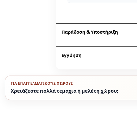
Παράδοση & Υποστήριξη
Επικοινωνήστε μαζί μας για δια
Εγγύηση
Η ομάδα της Dromeas Ρόδου παρα
Η εγγύηση ακολουθεί τους όρους
info@dromeasrho.gr
.
ΓΙΑ ΕΠΑΓΓΕΛΜΑΤΙΚΟΎΣ ΧΏΡΟΥΣ
Χρειάζεστε πολλά τεμάχια ή μελέτη χώρου;