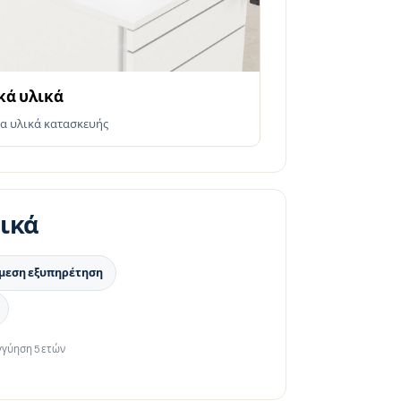
κά υλικά
α υλικά κατασκευής
ικά
μεση εξυπηρέτηση
γγύηση 5 ετών