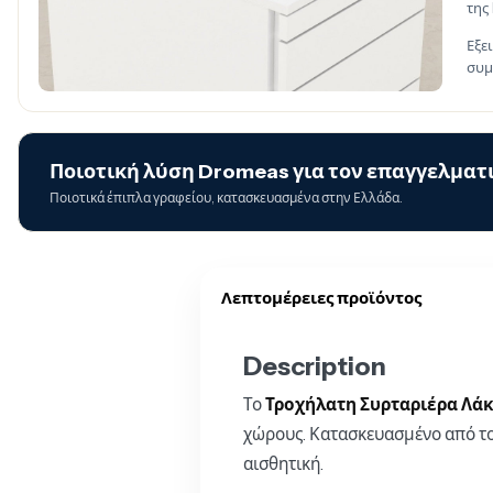
της
Εξε
συμ
Ποιοτική λύση Dromeas για τον επαγγελματι
Ποιοτικά έπιπλα γραφείου, κατασκευασμένα στην Ελλάδα.
Λεπτομέρειες προϊόντος
Description
Το
Τροχήλατη Συρταριέρα Λ
χώρους. Κατασκευασμένο από το
αισθητική.