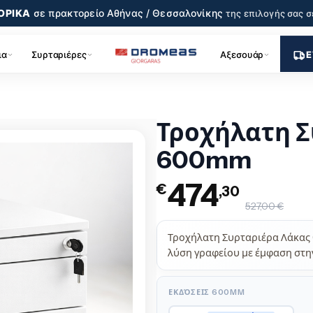
ΟΡΙΚΑ
σε πρακτορείο
Αθήνας / Θεσσαλονίκης
της επιλογής σας
σ
ια
Συρταριέρες
Αξεσουάρ
Ε
Τροχήλατη Σ
600mm
474
€
,30
527,00 €
Τροχήλατη Συρταριέρα Λάκας 
λύση γραφείου με έμφαση στην
ΕΚΔΌΣΕΙΣ 600MM