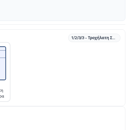
1/2/3/3 - Τροχήλατη Συρταριέρα
τη
ρα