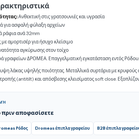
ρακτηριστικά
ότητας:
Ανθεκτική στις γρατσουνιές και υγρασία
ά για ασφαλή φύλαξη αρχείων
ά ράφια ανά 32mm
 με αμορτισέρ για ήσυχο κλείσιμο
ατότητα αγκύρωσης στον τοίχο
ιρά γραφείων ΔΡΟΜΕΑ. Επαγγελματική εγκατάσταση εντός Ρόδου.
υψη λάκας υψηλής ποιότητας. Μεταλλικά συρτάρια με κρυφούς 
οπής (antitilt) και απόσβεσης κλεισίματος soft close. Εξοπλίζο
ΟΜΉ
ό πριν αποφασίσετε
romeas Ρόδος
Dromeas έπιπλα γραφείου
B2B έπιπλα γραφείο