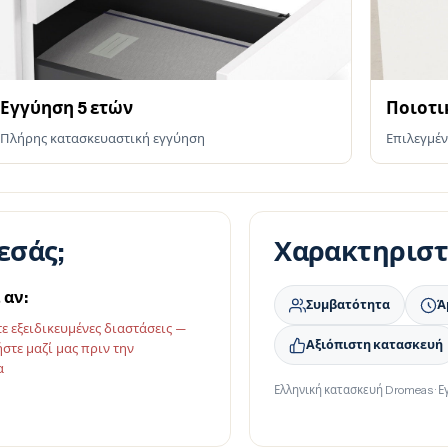
Εγγύηση 5 ετών
Ποιοτι
Πλήρης κατασκευαστική εγγύηση
Επιλεγμέν
εσάς;
Χαρακτηριστ
 αν:
Συμβατότητα
Ά
τε εξειδικευμένες διαστάσεις —
Αξιόπιστη κατασκευή
στε μαζί μας πριν την
α
Ελληνική κατασκευή Dromeas · Ε