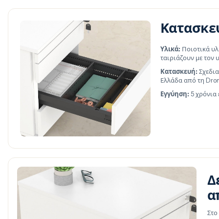
Κατασκε
Υλικά:
Ποιοτικά υλ
ταιριάζουν με τον
Κατασκευή:
Σχεδια
Ελλάδα από τη Dro
Εγγύηση:
5 χρόνια
Δ
α
Στο