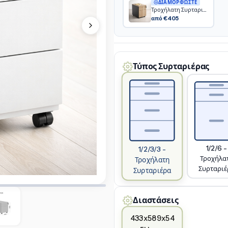
ΔΙΑΜΟΡΦΏΣΤΕ
Τροχήλατη Συρταριέρα Μεταλλική 600mm
από €405
Τύπος Συρταριέρας
1/2/6 -
1/2/3/3 -
Τροχήλα
Τροχήλατη
Συρταριέ
Συρταριέρα
Διαστάσεις
433x589x54