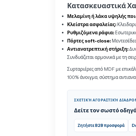
Κατασκευαστικά Χα
Μελαμίνη ή λάκα υψηλής ποι
Κλείστρα ασφαλείας:
Κλειδαρι
Ρυθμιζόμενα ράφια:
Εσωτερικ
Πόρτες soft-close:
Μεντεσέδες
Αντιανατρεπτική στήριξη:
Δυν
Συνδυάζεται αρμονικά με τη σε
Συρταριέρες από MDF με επικάλ
100% άνοιγμα, σύστημα αντιανατρ
ΣΧΕΤΙΚΉ ΑΓΟΡΑΣΤΙΚΉ ΔΙΑΔΡ
Δείτε τον σωστό οδηγ
Ζητήστε B2B προσφορά
D