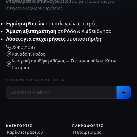
Επαγγελματικά έπιπλα γραφείου
υψηλής ποιότητας για
σύγχρονους χώρους εργασίας.
Εγγύηση 5 ετών
σε επιλεγμένες σειρές
Άμεση εξυπηρέτηση
σε Ρόδο & Δωδεκάνησα
Λύσεις για επιχειρήσεις
με υποστήριξη
2241021087
Καναδά 11, Ρόδος
Κεντρική αποθήκη Αθήνας — Σοφιανοπούλου, Κάτω
Πατήσια
ΕΓΓΡΑΦΉ ΣΤΟ NEWSLETTER
ΚΑΤΗΓΟΡΊΕΣ
ΠΛΗΡΟΦΟΡΊΕΣ
Καρέκλες Γραφείου
Η Εταιρεία μας