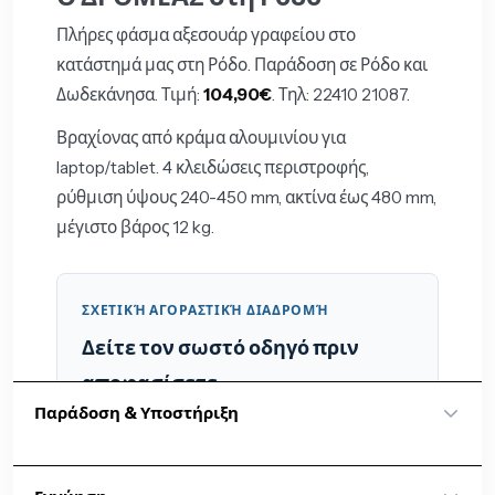
Πλήρες φάσμα αξεσουάρ γραφείου στο
κατάστημά μας στη Ρόδο. Παράδοση σε Ρόδο και
Δωδεκάνησα. Τιμή:
104,90€
. Τηλ: 22410 21087.
Βραχίονας από κράμα αλουμινίου για
laptop/tablet. 4 κλειδώσεις περιστροφής,
ρύθμιση ύψους 240-450 mm, ακτίνα έως 480 mm,
μέγιστο βάρος 12 kg.
ΣΧΕΤΙΚΉ ΑΓΟΡΑΣΤΙΚΉ ΔΙΑΔΡΟΜΉ
Δείτε τον σωστό οδηγό πριν
αποφασίσετε
Παράδοση & Υποστήριξη
Ζητήστε B2B προσφορά
Επικοινωνήστε μαζί μας για διαθεσιμότητα,
Dromeas Ρόδος