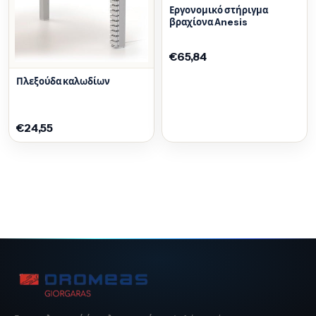
Εργονομικό στήριγμα
βραχίονα Anesis
€65,84
Πλεξούδα καλωδίων
€24,55