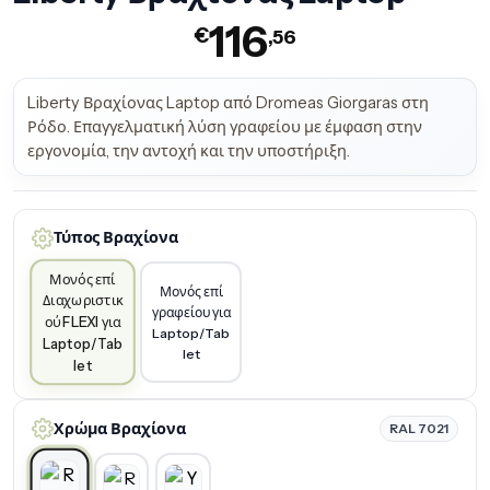
116
€
,56
Liberty Βραχίονας Laptop από Dromeas Giorgaras στη
Ρόδο. Επαγγελματική λύση γραφείου με έμφαση στην
εργονομία, την αντοχή και την υποστήριξη.
Τύπος Βραχίονα
Μονός επί
Μονός επί
Διαχωριστικ
γραφείου για
ού FLEXI για
Laptop/Tab
Laptop/Tab
let
let
Χρώμα Βραχίονα
RAL 7021