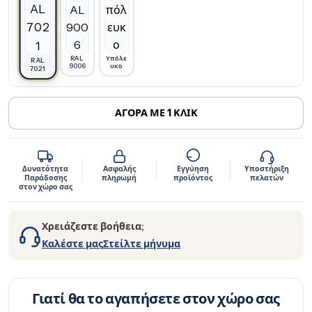
RAL
Υπόλε
RAL
9006
υκο
7021
ΑΓΟΡΑ ΜΕ 1 ΚΛΙΚ
Δυνατότητα
Ασφαλής
Εγγύηση
Υποστήριξη
Παράδοσης
πληρωμή
προϊόντος
πελατών
στον χώρο σας
Χρειάζεστε βοήθεια;
Καλέστε μας
Στείλτε μήνυμα
Γιατί θα το αγαπήσετε στον χώρο σας