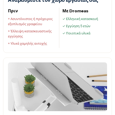
Αναβαθμίστε τον χώρο εργασίας σας
Πριν
Με Dromeas
× Ασυντόνιστος ή πρόχειρος
✓ Ελληνική κατασκευή
εξοπλισμός γραφείου
✓ Εγγύηση 5 ετών
× Έλλειψη κατασκευαστικής
✓ Ποιοτικά υλικά
εγγύησης
× Υλικά χαμηλής αντοχής