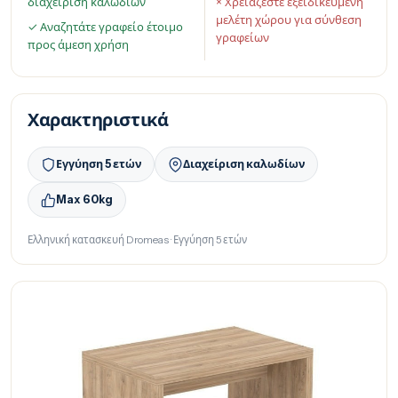
διαχείριση καλωδίων
× Χρειάζεστε εξειδικευμένη
μελέτη χώρου για σύνθεση
✓ Αναζητάτε γραφείο έτοιμο
γραφείων
προς άμεση χρήση
Χαρακτηριστικά
Εγγύηση 5 ετών
Διαχείριση καλωδίων
Max 60kg
Ελληνική κατασκευή Dromeas · Εγγύηση 5 ετών