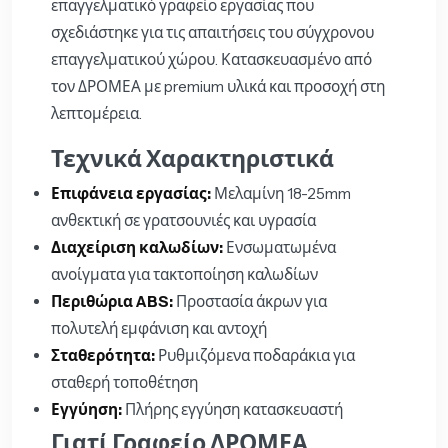
επαγγελματικό γραφείο εργασίας που
σχεδιάστηκε για τις απαιτήσεις του σύγχρονου
επαγγελματικού χώρου. Κατασκευασμένο από
τον ΔΡΟΜΕΑ με premium υλικά και προσοχή στη
λεπτομέρεια.
Τεχνικά Χαρακτηριστικά
Επιφάνεια εργασίας:
Μελαμίνη 18-25mm
ανθεκτική σε γρατσουνιές και υγρασία
Διαχείριση καλωδίων:
Ενσωματωμένα
ανοίγματα για τακτοποίηση καλωδίων
Περιθώρια ABS:
Προστασία άκρων για
πολυτελή εμφάνιση και αντοχή
Σταθερότητα:
Ρυθμιζόμενα ποδαράκια για
σταθερή τοποθέτηση
Εγγύηση:
Πλήρης εγγύηση κατασκευαστή
Γιατί Γραφείο ΔΡΟΜΕΑ