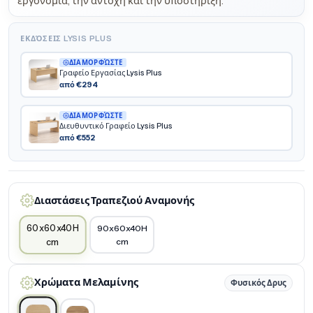
εργονομία, την αντοχή και την υποστήριξη.
ΕΚΔΌΣΕΙΣ LYSIS PLUS
ΔΙΑΜΟΡΦΏΣΤΕ
Γραφείο Εργασίας Lysis Plus
από €294
ΔΙΑΜΟΡΦΏΣΤΕ
Διευθυντικό Γραφείο Lysis Plus
από €552
Διαστάσεις Τραπεζιού Αναμονής
60x60x40H
90x60x40H
cm
cm
Χρώματα Μελαμίνης
Φυσικός Δρυς