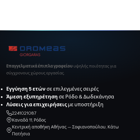
Επαγγελματικά έπιπλα γραφείου
υψηλής ποιότητας για
σύγχρονους χώρους εργασίας.
Εγγύηση 5 ετών
σε επιλεγμένες σειρές
Άμεση εξυπηρέτηση
σε Ρόδο & Δωδεκάνησα
Λύσεις για επιχειρήσεις
με υποστήριξη
2241021087
Καναδά 11, Ρόδος
Κεντρική αποθήκη Αθήνας — Σοφιανοπούλου, Κάτω
Πατήσια