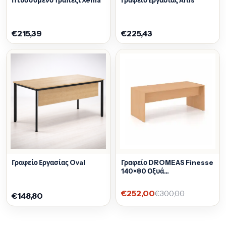
Πτυσσόμενο Τραπέζι Xenia
Γραφείο Εργασίας Altis
€215,39
€225,43
Γραφείο Εργασίας Oval
Γραφείο DROMEAS Finesse
140×80 Οξυά
Ετοιμοπαράδοτο
€252,00
€300,00
€148,80