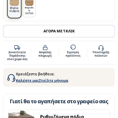
Καρυδι
Φυσικ
ά
ός Δρυς
H3700
ΑΓΟΡΑ ΜΕ 1 ΚΛΙΚ
Δυνατότητα
Ασφαλής
Εγγύηση
Υποστήριξη
Παράδοσης
πληρωμή
προϊόντος
πελατών
στον χώρο σας
Χρειάζεστε βοήθεια;
Καλέστε μας
Στείλτε μήνυμα
Γιατί θα το αγαπήσετε στο γραφείο σας
Ρυθμιζόμενα πόδια