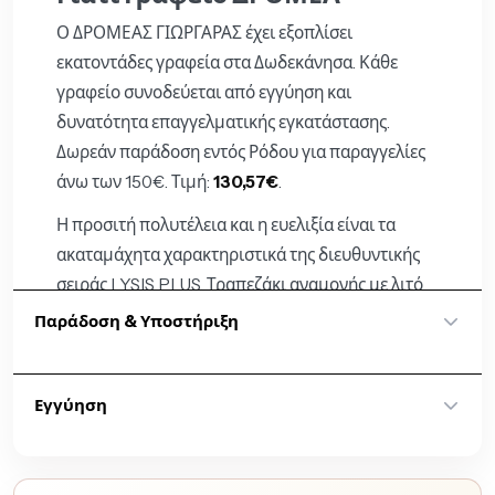
Ο ΔΡΟΜΕΑΣ ΓΙΩΡΓΑΡΑΣ έχει εξοπλίσει
εκατοντάδες γραφεία στα Δωδεκάνησα. Κάθε
γραφείο συνοδεύεται από εγγύηση και
δυνατότητα επαγγελματικής εγκατάστασης.
Δωρεάν παράδοση εντός Ρόδου για παραγγελίες
άνω των 150€. Τιμή:
130,57€
.
Η προσιτή πολυτέλεια και η ευελιξία είναι τα
ακαταμάχητα χαρακτηριστικά της διευθυντικής
σειράς LYSIS PLUS. Τραπεζάκι αναμονής με λιτό
και δυναμικό σχεδιασμό από μοριοσανίδα 38 και
Παράδοση & Υποστήριξη
25mm.
Επικοινωνήστε μαζί μας για διαθεσιμότητα,
Εγγύηση
κόστος παράδοσης και χρόνο εξυπηρέτησης της
ΣΧΕΤΙΚΉ ΑΓΟΡΑΣΤΙΚΉ ΔΙΑΔΡΟΜΉ
παραγγελίας σας.
Δείτε τον σωστό οδηγό πριν
Η εγγύηση ακολουθεί τους όρους του εκάστοτε
Η ομάδα της Dromeas Ρόδου παραμένει δίπλα