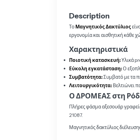
Description
Το
Μαγνητικός Δακτύλιος
είν
εργονομία και αισθητική κάθε χ
Χαρακτηριστικά
Ποιοτική κατασκευή:
Υλικά pr
Εύκολη εγκατάσταση:
Ο εξοπλ
Συμβατότητα:
Συμβατό με τα π
Λειτουργικότητα:
Βελτιώνει π
Ο ΔΡΟΜΕΑΣ στη Ρόδ
Πλήρες φάσμα αξεσουάρ γραφείο
21087.
Μαγνητικός δακτύλιος διέλευση