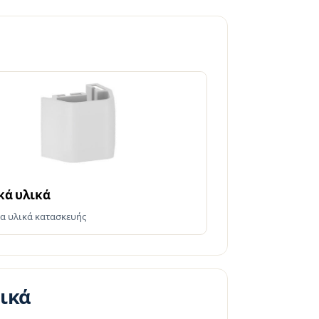
κά υλικά
α υλικά κατασκευής
ικά