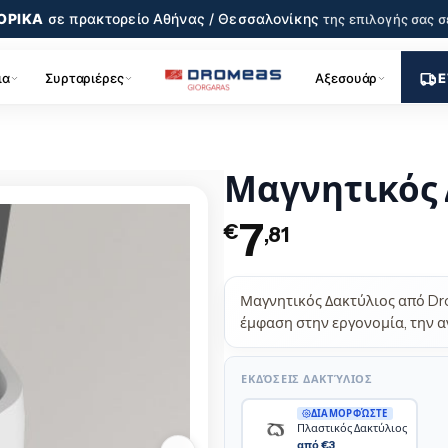
ΟΡΙΚΑ
σε πρακτορείο
Αθήνας / Θεσσαλονίκης
της επιλογής σας
σ
ια
Συρταριέρες
Αξεσουάρ
Ε
Μαγνητικός 
7
€
,81
Μαγνητικός Δακτύλιος από Dr
έμφαση στην εργονομία, την α
ΕΚΔΌΣΕΙΣ ΔΑΚΤΎΛΙΟΣ
ΔΙΑΜΟΡΦΏΣΤΕ
Πλαστικός Δακτύλιος
από €3