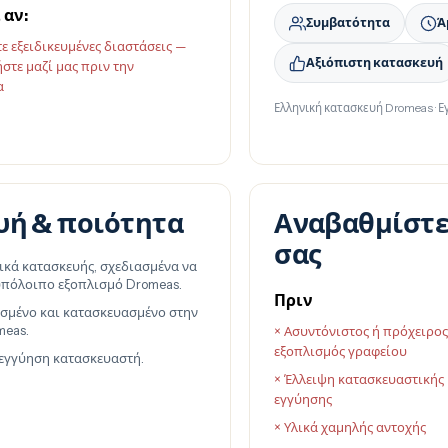
 αν:
Συμβατότητα
Ά
τε εξειδικευμένες διαστάσεις —
Αξιόπιστη κατασκευή
στε μαζί μας πριν την
α
Ελληνική κατασκευή Dromeas · Ε
υή & ποιότητα
Αναβαθμίστε
σας
ικά κατασκευής, σχεδιασμένα να
 υπόλοιπο εξοπλισμό Dromeas.
Πριν
σμένο και κατασκευασμένο στην
meas.
× Ασυντόνιστος ή πρόχειρο
εξοπλισμός γραφείου
 εγγύηση κατασκευαστή.
× Έλλειψη κατασκευαστικής
εγγύησης
× Υλικά χαμηλής αντοχής