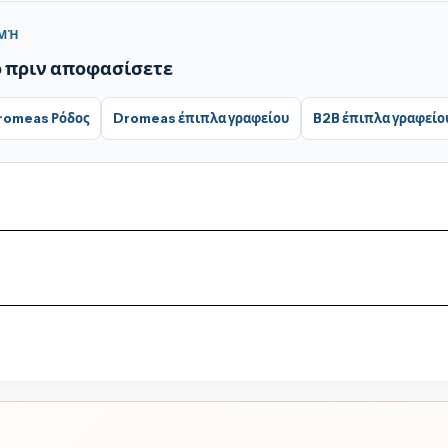
ΟΜΉ
ό πριν αποφασίσετε
romeas Ρόδος
Dromeas έπιπλα γραφείου
B2B έπιπλα γραφείο
θεσιμότητα, κόστος παράδοσης και χρόνο εξυπηρέτησης της παρα
μένει δίπλα σας πριν και μετά την αγορά.
 του εκάστοτε προϊόντος και της Dromeas. Για υποστήριξη επικ