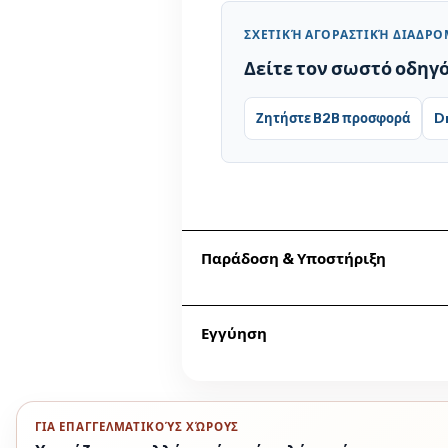
ΣΧΕΤΙΚΉ ΑΓΟΡΑΣΤΙΚΉ ΔΙΑΔΡ
Δείτε τον σωστό οδηγ
Ζητήστε B2B προσφορά
D
Παράδοση & Υποστήριξη
Επικοινωνήστε μαζί μας για δια
Εγγύηση
Η ομάδα της Dromeas Ρόδου παρα
Η εγγύηση ακολουθεί τους όρους
info@dromeasrho.gr
.
ΓΙΑ ΕΠΑΓΓΕΛΜΑΤΙΚΟΎΣ ΧΏΡΟΥΣ