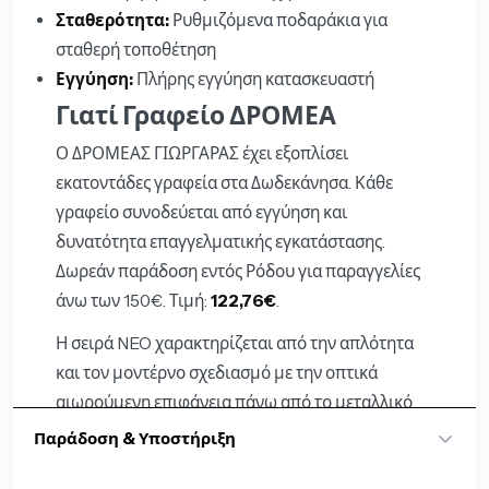
Σταθερότητα:
Ρυθμιζόμενα ποδαράκια για
σταθερή τοποθέτηση
Εγγύηση:
Πλήρης εγγύηση κατασκευαστή
Γιατί Γραφείο ΔΡΟΜΕΑ
Ο ΔΡΟΜΕΑΣ ΓΙΩΡΓΑΡΑΣ έχει εξοπλίσει
εκατοντάδες γραφεία στα Δωδεκάνησα. Κάθε
γραφείο συνοδεύεται από εγγύηση και
δυνατότητα επαγγελματικής εγκατάστασης.
Δωρεάν παράδοση εντός Ρόδου για παραγγελίες
άνω των 150€. Τιμή:
122,76€
.
Η σειρά NEO χαρακτηρίζεται από την απλότητα
και τον μοντέρνο σχεδιασμό με την οπτικά
αιωρούμενη επιφάνεια πάνω από το μεταλλικό
πλαίσιο στήριξης.
Παράδοση & Υποστήριξη