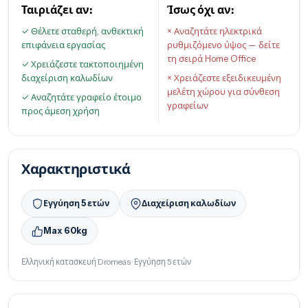
Ταιριάζει αν:
Ίσως όχι αν:
✓ Θέλετε σταθερή, ανθεκτική
× Αναζητάτε ηλεκτρικά
επιφάνεια εργασίας
ρυθμιζόμενο ύψος — δείτε
τη σειρά Home Office
✓ Χρειάζεστε τακτοποιημένη
διαχείριση καλωδίων
× Χρειάζεστε εξειδικευμένη
μελέτη χώρου για σύνθεση
✓ Αναζητάτε γραφείο έτοιμο
γραφείων
προς άμεση χρήση
Χαρακτηριστικά
Εγγύηση 5 ετών
Διαχείριση καλωδίων
Max 60kg
Ελληνική κατασκευή Dromeas · Εγγύηση 5 ετών