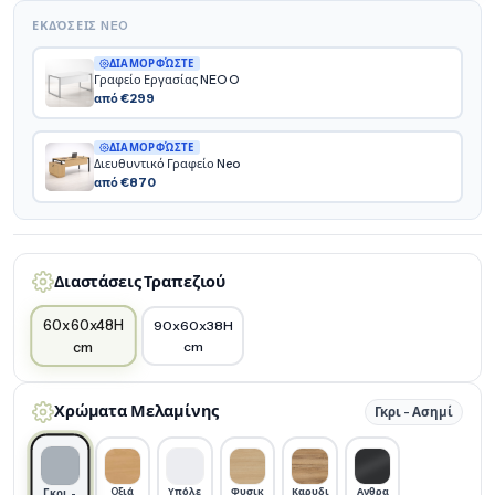
ΕΚΔΌΣΕΙΣ NEO
ΔΙΑΜΟΡΦΏΣΤΕ
Γραφείο Εργασίας NEO O
από €299
ΔΙΑΜΟΡΦΏΣΤΕ
Διευθυντικό Γραφείο Neo
από €870
Διαστάσεις Τραπεζιού
60x60x48H
90x60x38H
cm
cm
Χρώματα Μελαμίνης
Γκρι - Ασημί
Oξιά
Υπόλε
Φυσικ
Καρυδι
Ανθρα
Γκρι -