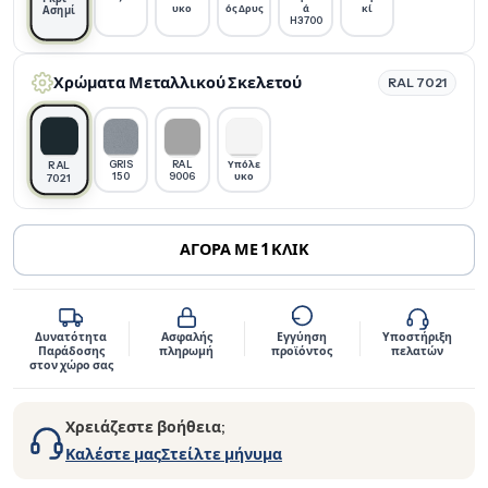
υκο
ός Δρυς
ά
κί
Ασημί
H3700
Χρώματα Μεταλλικού Σκελετού
RAL 7021
GRIS
RAL
Υπόλε
RAL
150
9006
υκο
7021
ΑΓΟΡΑ ΜΕ 1 ΚΛΙΚ
Δυνατότητα
Ασφαλής
Εγγύηση
Υποστήριξη
Παράδοσης
πληρωμή
προϊόντος
πελατών
στον χώρο σας
Χρειάζεστε βοήθεια;
Καλέστε μας
Στείλτε μήνυμα