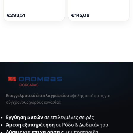
€293,51
€145,08
Επαγγελματικά έπιπλα γραφείου
υψηλής ποιότητας για
σύγχρονους χώρους εργασίας.
Εγγύηση 5 ετών
σε επιλεγμένες σειρές
Άμεση εξυπηρέτηση
σε Ρόδο & Δωδεκάνησα
Λύσεις για επιχειρήσεις
με υποστήριξη