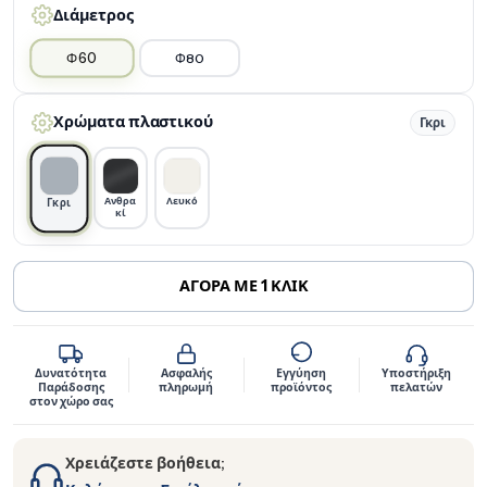
Διάμετρος
Φ60
Φ80
Χρώματα πλαστικού
Γκρι
Ανθρα
Λευκό
Γκρι
κί
ΑΓΟΡΑ ΜΕ 1 ΚΛΙΚ
Δυνατότητα
Ασφαλής
Εγγύηση
Υποστήριξη
Παράδοσης
πληρωμή
προϊόντος
πελατών
στον χώρο σας
Χρειάζεστε βοήθεια;