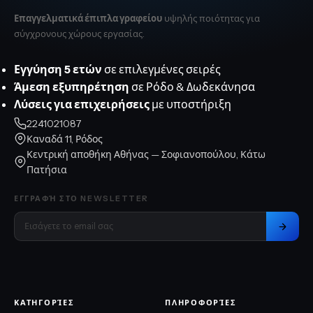
Επαγγελματικά έπιπλα γραφείου
υψηλής ποιότητας για
σύγχρονους χώρους εργασίας.
Εγγύηση 5 ετών
σε επιλεγμένες σειρές
Άμεση εξυπηρέτηση
σε Ρόδο & Δωδεκάνησα
Λύσεις για επιχειρήσεις
με υποστήριξη
2241021087
Καναδά 11, Ρόδος
Κεντρική αποθήκη Αθήνας — Σοφιανοπούλου, Κάτω
Πατήσια
ΕΓΓΡΑΦΉ ΣΤΟ NEWSLETTER
ΚΑΤΗΓΟΡΊΕΣ
ΠΛΗΡΟΦΟΡΊΕΣ