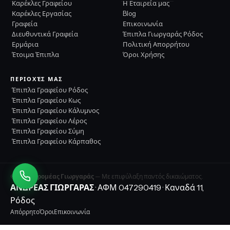
Καρέκλες Γραφείου
Η Εταιρεία μας
Καρέκλες Εργασίας
Blog
Γραφεία
Επικοινωνία
Διευθυντικά Γραφεία
Έπιπλα Γιωργαράς Ρόδος
Ερμάρια
Πολιτική Απορρήτου
Έτοιμα Έπιπλα
Όροι Χρήσης
ΠΕΡΙΟΧΈΣ ΜΑΣ
Έπιπλα Γραφείου Ρόδος
Έπιπλα Γραφείου Κως
Έπιπλα Γραφείου Κάλυμνος
Έπιπλα Γραφείου Λέρος
Έπιπλα Γραφείου Σύμη
Έπιπλα Γραφείου Κάρπαθος
©
2026
Δρομέας Γιωργαράς
— Με επιφύλαξη παντός δικαιώματος.
ΑΝΔΡΕΑΣ ΓΙΩΡΓΑΡΑΣ
· ΑΦΜ 047290419 · Καναδά 11,
Ρόδος
Απόρρητο
Όροι
Επικοινωνία