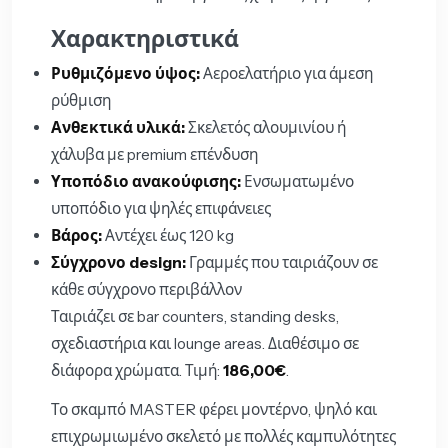
Χαρακτηριστικά
Ρυθμιζόμενο ύψος:
Αεροελατήριο για άμεση
ρύθμιση
Ανθεκτικά υλικά:
Σκελετός αλουμινίου ή
χάλυβα με premium επένδυση
Υποπόδιο ανακούφισης:
Ενσωματωμένο
υποπόδιο για ψηλές επιφάνειες
Βάρος:
Αντέχει έως 120 kg
Σύγχρονο design:
Γραμμές που ταιριάζουν σε
κάθε σύγχρονο περιβάλλον
Ταιριάζει σε bar counters, standing desks,
σχεδιαστήρια και lounge areas. Διαθέσιμο σε
διάφορα χρώματα. Τιμή:
186,00€
.
Το σκαμπό MASTER φέρει μοντέρνο, ψηλό και
επιχρωμιωμένο σκελετό με πολλές καμπυλότητες