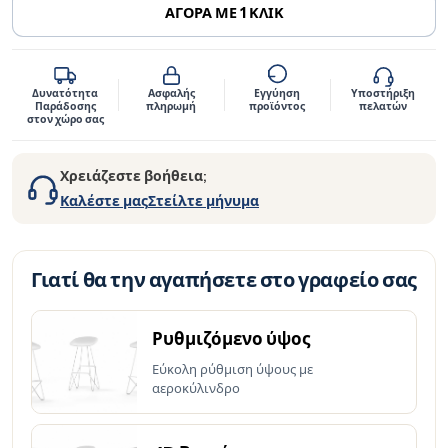
μ
ΑΓΟΡΑ ΜΕ 1 ΚΛΙΚ
π
ό
M
Δυνατότητα
Ασφαλής
Εγγύηση
Υποστήριξη
Παράδοσης
πληρωμή
προϊόντος
πελατών
a
στον χώρο σας
s
t
Χρειάζεστε βοήθεια;
e
Καλέστε μας
Στείλτε μήνυμα
r
q
u
Γιατί θα την αγαπήσετε στο γραφείο σας
a
n
t
Ρυθμιζόμενο ύψος
i
Εύκολη ρύθμιση ύψους με
t
αεροκύλινδρο
y