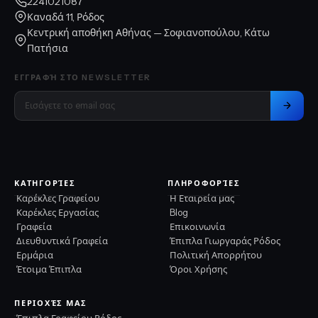
2241021087
Καναδά 11, Ρόδος
Κεντρική αποθήκη Αθήνας — Σοφιανοπούλου, Κάτω
Πατήσια
ΕΓΓΡΑΦΉ ΣΤΟ NEWSLETTER
ΚΑΤΗΓΟΡΊΕΣ
ΠΛΗΡΟΦΟΡΊΕΣ
Καρέκλες Γραφείου
Η Εταιρεία μας
Καρέκλες Εργασίας
Blog
Γραφεία
Επικοινωνία
Διευθυντικά Γραφεία
Έπιπλα Γιωργαράς Ρόδος
Ερμάρια
Πολιτική Απορρήτου
Έτοιμα Έπιπλα
Όροι Χρήσης
ΠΕΡΙΟΧΈΣ ΜΑΣ
Έπιπλα Γραφείου Ρόδος