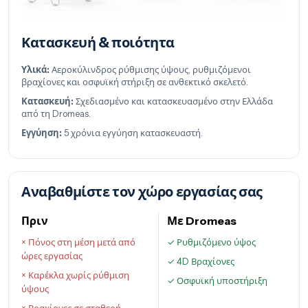
Κατασκευή & ποιότητα
Υλικά:
Αεροκύλινδρος ρύθμισης ύψους, ρυθμιζόμενοι
βραχίονες και οσφυϊκή στήριξη σε ανθεκτικό σκελετό.
Κατασκευή:
Σχεδιασμένο και κατασκευασμένο στην Ελλάδα
από τη Dromeas.
Εγγύηση:
5 χρόνια εγγύηση κατασκευαστή.
Αναβαθμίστε τον χώρο εργασίας σας
Πριν
Με Dromeas
× Πόνος στη μέση μετά από
✓ Ρυθμιζόμενο ύψος
ώρες εργασίας
✓ 4D Βραχίονες
× Καρέκλα χωρίς ρύθμιση
✓ Οσφυϊκή υποστήριξη
ύψους
× Βραχίονες σε σταθερή,