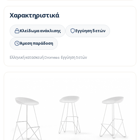
Χαρακτηριστικά
Κλείδωμα ανάκλισης
Εγγύηση 5 ετών
Άμεση παράδοση
Ελληνική κατασκευή Dromeas · Εγγύηση 5 ετών