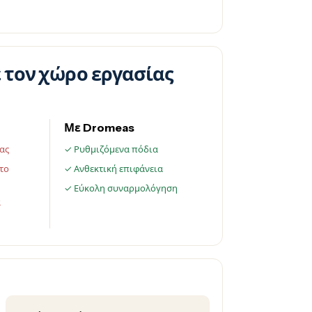
 τον χώρο εργασίας
Με Dromeas
ας
✓ Ρυθμιζόμενα πόδια
το
✓ Ανθεκτική επιφάνεια
✓ Εύκολη συναρμολόγηση
α