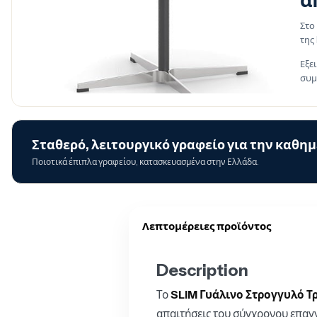
α
Στο
της
Εξε
συμ
Σταθερό, λειτουργικό γραφείο για την καθημ
Ποιοτικά έπιπλα γραφείου, κατασκευασμένα στην Ελλάδα.
Λεπτομέρειες προϊόντος
Description
Το
SLIM Γυάλινο Στρογγυλό Τ
απαιτήσεις του σύγχρονου επαγ