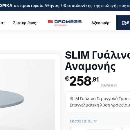
ΟΡΙΚΑ
σε πρακτορείο
Αθήνας / Θεσσαλονίκης
της επιλογής σας
σ
ια
Συρταριέρες
Αξεσουάρ
Ε
SLIM Γυάλιν
Αναμονής
258
€
,91
287,68 €
SLIM Γυάλινο Στρογγυλό Τραπ
Επαγγελματική λύση γραφείου 
ΕΚΔΌΣΕΙΣ SLIM