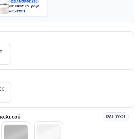
ΔΙΑΜΟΡΦΏΣΤΕ
Διευθυντικό Γραφείο Slim
από €931
ο
80
Σκελετού
RAL 7021