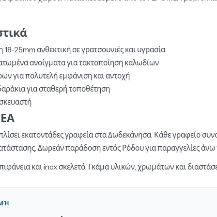
στικά
 18-25mm ανθεκτική σε γρατσουνιές και υγρασία
τωμένα ανοίγματα για τακτοποίηση καλωδίων
ων για πολυτελή εμφάνιση και αντοχή
αράκια για σταθερή τοποθέτηση
σκευαστή
ΜΕΑ
λίσει εκατοντάδες γραφεία στα Δωδεκάνησα. Κάθε γραφείο συνο
ατάστασης. Δωρεάν παράδοση εντός Ρόδου για παραγγελίες άνω 
ιφάνεια και inox σκελετό. Γκάμα υλικών, χρωμάτων και διαστάσ
ΟΜΉ