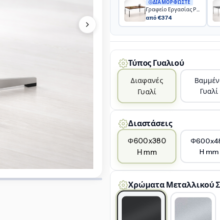
ΔΙΑΜΟΡΦΏΣΤΕ
Γραφείο Εργασίας Ρυθμιζόμενου Ύψους Slim
από €374
Τύπος Γυαλιού
Διαφανές
Βαμμέν
Γυαλί
Γυαλί
Διαστάσεις
Φ600x380
Φ600x4
H mm
H mm
Χρώματα Μεταλλικού 