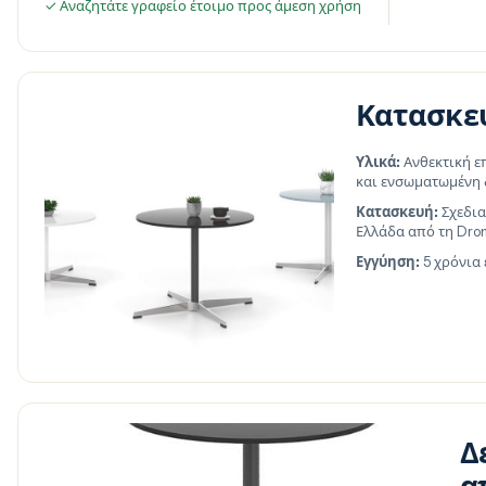
✓ Αναζητάτε γραφείο έτοιμο προς άμεση χρήση
Κατασκε
Υλικά:
Ανθεκτική ε
και ενσωματωμένη 
Κατασκευή:
Σχεδια
Ελλάδα από τη Dro
Εγγύηση:
5 χρόνια
Δ