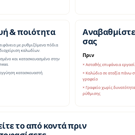
υή & ποιότητα
Αναβαθμίστε
σας
πιφάνεια με ρυθμιζόμενα πόδια
διαχείριση καλωδίων.
Πριν
σμένο και κατασκευασμένο στην
meas.
× Ασταθής επιφάνεια εργασί
 εγγύηση κατασκευαστή.
× Καλώδια σε αταξία πάνω σ
γραφείο
× Γραφείο χωρίς δυνατότητ
ρύθμισης
είτε το από κοντά πριν