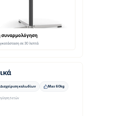
η συναρμολόγηση
γκατάσταση σε 30 λεπτά
ικά
Διαχείριση καλωδίων
Max 60kg
γγύηση 5 ετών