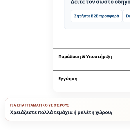
Δείτε τον σωστό οδηγ
Ζητήστε B2B προσφορά
D
Παράδοση & Υποστήριξη
Επικοινωνήστε μαζί μας για δια
Εγγύηση
Η ομάδα της Dromeas Ρόδου παρα
Η εγγύηση ακολουθεί τους όρους
info@dromeasrho.gr
.
ΓΙΑ ΕΠΑΓΓΕΛΜΑΤΙΚΟΎΣ ΧΏΡΟΥΣ
Χρειάζεστε πολλά τεμάχια ή μελέτη χώρου;