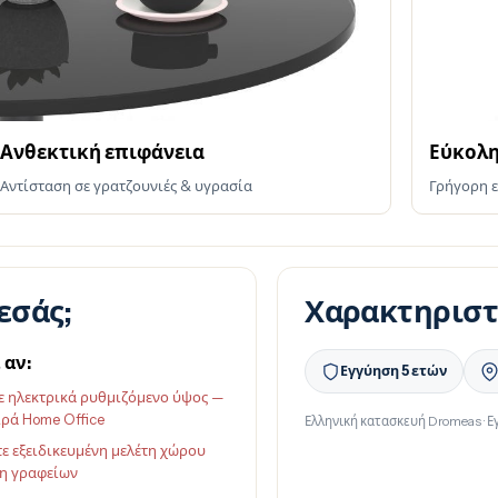
Ανθεκτική επιφάνεια
Εύκολ
Αντίσταση σε γρατζουνιές & υγρασία
Γρήγορη ε
εσάς;
Χαρακτηριστ
 αν:
Εγγύηση 5 ετών
ε ηλεκτρικά ρυθμιζόμενο ύψος —
ιρά Home Office
Ελληνική κατασκευή Dromeas · Ε
τε εξειδικευμένη μελέτη χώρου
ση γραφείων