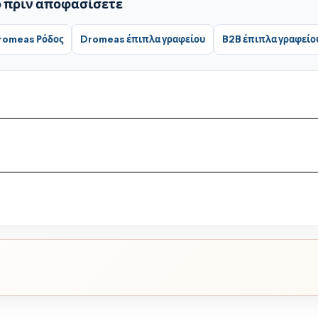
ό πριν αποφασίσετε
romeas Ρόδος
Dromeas έπιπλα γραφείου
B2B έπιπλα γραφείο
θεσιμότητα, κόστος παράδοσης και χρόνο εξυπηρέτησης της παρα
μένει δίπλα σας πριν και μετά την αγορά.
 του εκάστοτε προϊόντος και της Dromeas. Για υποστήριξη επικ