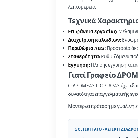
λεπτομέρεια.
Τεχνικά Χαρακτηρι
Επιφάνεια εργασίας:
Μελαμίνη
Διαχείριση καλωδίων:
Ενσωμα
Περιθώρια ABS:
Προστασία άκρ
Σταθερότητα:
Ρυθμιζόμενα ποδ
Εγγύηση:
Πλήρης εγγύηση κατα
Γιατί Γραφείο ΔΡΟ
Ο ΔΡΟΜΕΑΣ ΓΙΩΡΓΑΡΑΣ έχει εξοπ
δυνατότητα επαγγελματικής εγκ
Μοντέρνα πρόταση με γυάλινη επ
ΣΧΕΤΙΚΉ ΑΓΟΡΑΣΤΙΚΉ ΔΙΑΔΡ