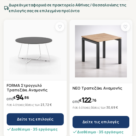
Δωρεάν μεταφορικά σε πρακτορείο Αθήνας / Θεσσαλονίκης της
επιλογής σας σε επιλεγμένα προϊόντα
♡
♡
FORMA Στρογγυλό
NEO Τραπεζάκι Αναμονής
Τραπεζάκι Αναμονής
94
122
€
,86
από
€
,76
από
ή σε 4 άτοκες δόσεις των
23,72 €
ή σε 4 άτοκες δόσεις των
30,69 €
Δείτε τις επιλογές
Δείτε τις επιλογές
This
Διαθέσιμο · 35 εργάσιμες
This
Διαθέσιμο · 35 εργάσιμες