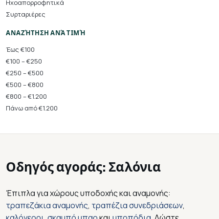
Ηχοαπορροφητικά
Συρταριέρες
ΑΝΑΖΉΤΗΣΗ ΑΝΆ ΤΙΜΉ
Έως €100
€100 – €250
€250 – €500
€500 – €800
€800 – €1.200
Πάνω από €1.200
Οδηγός αγοράς: Σαλόνια
Έπιπλα για χώρους υποδοχής και αναμονής:
τραπεζάκια αναμονής
,
τραπέζια συνεδριάσεων
,
καλόγεροι
,
σκαμπό μπαρ
και
υποπόδια
. Δώστε