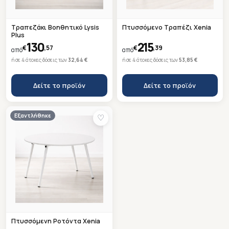
be
chosen
chosen
on
on
Τραπεζάκι Βοηθητικό Lysis
Πτυσσόμενο Τραπέζι Xenia
the
Plus
the
130
215
product
€
,57
€
,39
από
από
product
page
ή σε 4 άτοκες δόσεις των
32,64 €
ή σε 4 άτοκες δόσεις των
53,85 €
page
Δείτε το προϊόν
Δείτε το προϊόν
Εξαντλήθηκε
♡
Πτυσσόμενη Ροτόντα Xenia