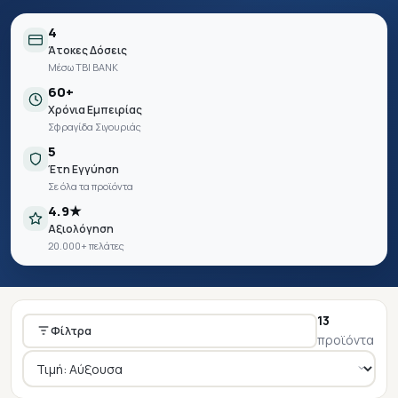
4
Άτοκες Δόσεις
Μέσω TBI BANK
60+
Χρόνια Εμπειρίας
Σφραγίδα Σιγουριάς
5
Έτη Εγγύηση
Σε όλα τα προϊόντα
4.9★
Αξιολόγηση
20.000+ πελάτες
13
Φίλτρα
προϊόντα